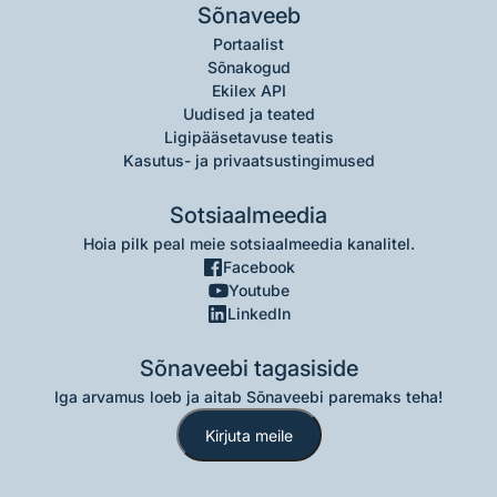
Sõnaveeb
Portaalist
Sõnakogud
Ekilex API
Uudised ja teated
Ligipääsetavuse teatis
Kasutus- ja privaatsustingimused
Sotsiaalmeedia
Hoia pilk peal meie sotsiaalmeedia kanalitel.
Facebook
Youtube
LinkedIn
Sõnaveebi tagasiside
Iga arvamus loeb ja aitab Sõnaveebi paremaks teha!
Kirjuta meile