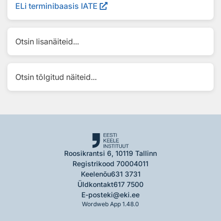
ELi terminibaasis IATE
Otsin lisanäiteid...
Otsin tõlgitud näiteid...
Roosikrantsi 6, 10119 Tallinn
Registrikood 70004011
Keelenõu
631 3731
Üldkontakt
617 7500
E-post
eki@eki.ee
Wordweb App 1.48.0