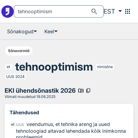
Otsingu juurde
Põhisisu juurde
search
apps
EST
Sõnakogud
Keel
Sõnavormid
tehnooptimism
et
nimisõna
UUS
2024
EKI ühendsõnastik 2026
book_ribbon
content_copy
Viimati muudetud
19.06.2025
Tähendused
veendumus, et tehnika areng ja uued
et
UUS
tehnoloogiad aitavad lahendada kõik inimkonna
probleemid