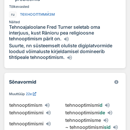
Tõlkevasted
технооптим
и
зм
ru
Näited
Tehnoajaloolane Fred Turner seletab oma
interjuus, kust Ränioru pea religioosne
tehnooptimism pärit on.
Suurte, nn süsteemselt oluliste digiplatvormide
loodud võimaluste kirjeldamisel domineerib
tihtipeale tehnooptimism.
Sõnavormid
Muuttüüp
22e
tehnooptimism
tehnooptimismi
d
tehnooptimismi
tehnooptimismi
de
tehnooptimisme
tehnooptimismi
~
tehnooptimismi
sid