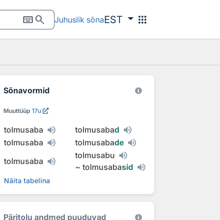
keyboard
search
apps
EST
Juhuslik sõna
Sõnavormid
Muuttüüp
17u
tolmusaba
tolmusaba
d
tolmusaba
tolmusaba
de
tolmusabu
tolmusaba
~
tolmusaba
sid
Näita tabelina
Päritolu andmed puuduvad