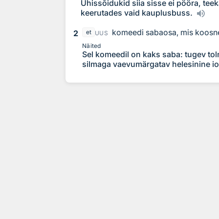
Ühissõidukid siia sisse ei pööra, tee
keerutades vaid kauplusbuss.
komeedi sabaosa, mis koosne
2
et
UUS
Näited
Sel komeedil on kaks saba: tugev to
silmaga vaevumärgatav helesinine i