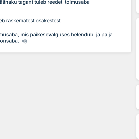
käänaku tagant tuleb reedeti tolmusaba
b raskematest osakestest
lmusaba, mis päikesevalguses helendub, ja palja
oonsaba.