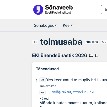
Otsingu juurde
Põhisisu juurde
Sõnakogud
Keel
tolmusaba
et
nimisõna
UU
EKI ühendsõnastik 2026
book_ribbon
content_copy
Tähendused
üles keerutatud tolmupilv hrl liiku
1
et
Tõlkevasted
шл
е
йф п
ы
ли
,
стру
я
п
ы
ли
ru
Näited
Mööda kihutas maastikuauto, kollane