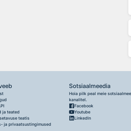
veeb
Sotsiaalmeedia
st
Hoia pilk peal meie sotsiaalme
gud
kanalitel.
API
Facebook
 ja teated
Youtube
setavuse teatis
LinkedIn
- ja privaatsustingimused