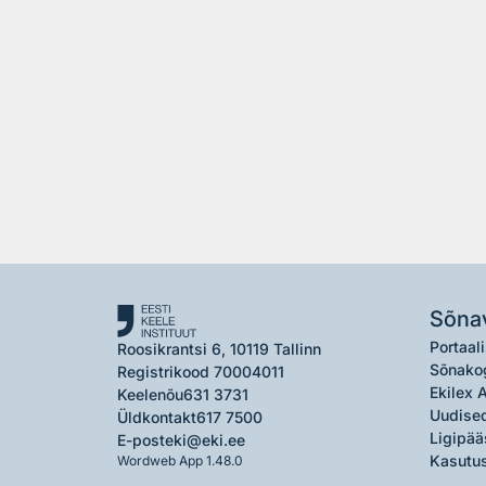
Sõna
Portaali
Roosikrantsi 6, 10119 Tallinn
Sõnako
Registrikood 70004011
Ekilex 
Keelenõu
631 3731
Uudised
Üldkontakt
617 7500
Ligipää
E-post
eki@eki.ee
Kasutus
Wordweb App 1.48.0