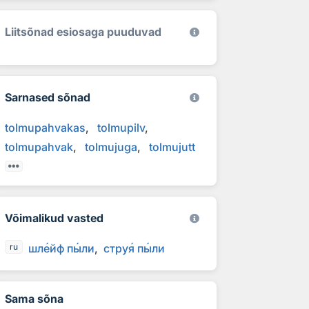
Liitsõnad esiosaga puuduvad
Sarnased sõnad
tolmupahvakas
tolmupilv
tolmupahvak
tolmujuga
tolmujutt
Võimalikud vasted
шл
е
йф п
ы
ли
стру
я
п
ы
ли
ru
Sama sõna