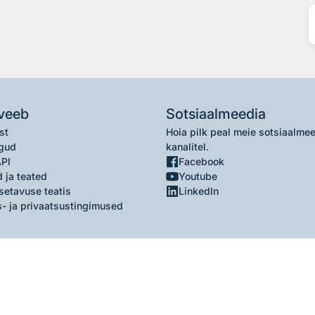
veeb
Sotsiaalmeedia
st
Hoia pilk peal meie sotsiaalme
gud
kanalitel.
API
Facebook
 ja teated
Youtube
setavuse teatis
LinkedIn
- ja privaatsustingimused