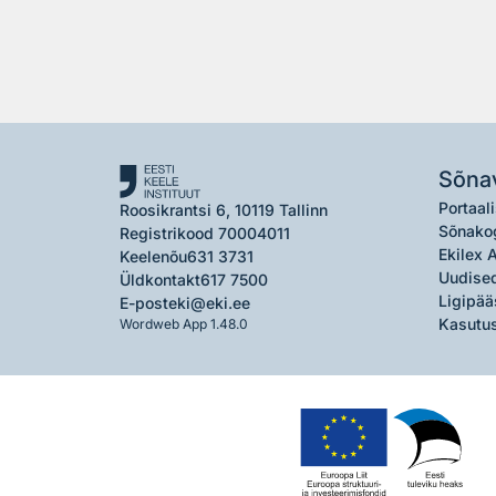
Sõna
Portaali
Roosikrantsi 6, 10119 Tallinn
Sõnako
Registrikood 70004011
Ekilex 
Keelenõu
631 3731
Uudised
Üldkontakt
617 7500
Ligipää
E-post
eki@eki.ee
Kasutus
Wordweb App 1.48.0