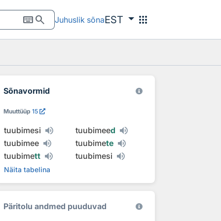
keyboard
search
apps
EST
Juhuslik sõna
Sõnavormid
Muuttüüp
15
tuubimesi
tuubimee
d
tuubimee
tuubime
te
tuubime
tt
tuubimesi
Näita tabelina
Päritolu andmed puuduvad