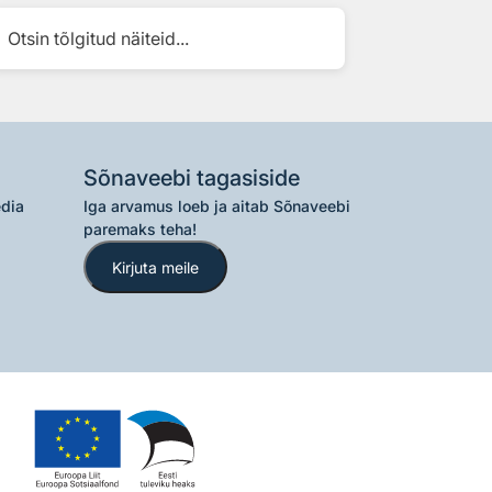
Otsin tõlgitud näiteid...
Sõnaveebi tagasiside
edia
Iga arvamus loeb ja aitab Sõnaveebi
paremaks teha!
Kirjuta meile