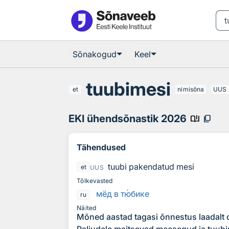
Otsingu juurde
Põhisisu juurde
Sõnakogud
Keel
tuubimesi
et
nimisõna
UUS
EKI ühendsõnastik 2026
book_ribbon
content_copy
Tähendused
tuubi pakendatud mesi
et
UUS
Tõlkevasted
мёд в т
ю
бике
ru
Näited
Mõned aastad tagasi õnnestus laadalt o
Paljudele maitsevad meesegud ja tuubi