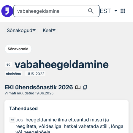
Otsingu juurde
Põhisisu juurde
search
apps
EST
Sõnakogud
Keel
Sõnavormid
vabaheegeldamine
et
nimisõna
UUS
2022
EKI ühendsõnastik 2026
book_ribbon
content_copy
Viimati muudetud
19.06.2025
Tähendused
heegeldamine ilma etteantud mustri ja
et
UUS
reegliteta, võides igal hetkel vahetada stiili, lõnga
või heegelnõela