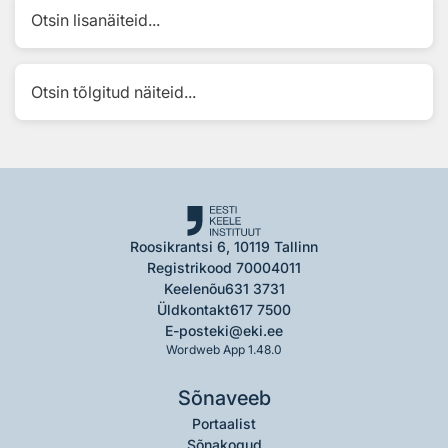
Otsin lisanäiteid...
Otsin tõlgitud näiteid...
Roosikrantsi 6, 10119 Tallinn
Registrikood 70004011
Keelenõu
631 3731
Üldkontakt
617 7500
E-post
eki@eki.ee
Wordweb App 1.48.0
Sõnaveeb
Portaalist
Sõnakogud