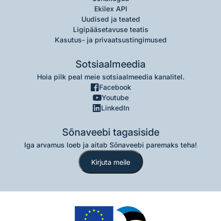
Ekilex API
Uudised ja teated
Ligipääsetavuse teatis
Kasutus- ja privaatsustingimused
Sotsiaalmeedia
Hoia pilk peal meie sotsiaalmeedia kanalitel.
Facebook
Youtube
LinkedIn
Sõnaveebi tagasiside
Iga arvamus loeb ja aitab Sõnaveebi paremaks teha!
Kirjuta meile