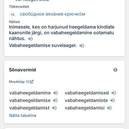
Tõlkevasted
своб
о
дное вяз
а
ние крючк
о
м
ru
Näited
Inimesele, kes on harjunud heegeldama kindlate
kaanonite järgi, on vabaheegeldamine ootamatu
nähtus.
Vabaheegeldamise suvelaager.
Sõnavormid
Muuttüüp
12
vabaheegeldamine
vabaheegeldamise
d
vabaheegeldamise
vabaheegeldamis
te
vabaheegeldamis
t
vabaheegeldamisi
Näita tabelina