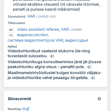
võivaid ekslikke otsuseid (nt väravate löömisel,
penalti ja punase kaardi määramisel)
VAR
Sünonüümid
LÜHEND
UUS
Tõlkevasted
video assistant referee
,
VAR
en
LÜHEND
видеоассист
е
нт
,
ru
сист
е
ма видеоповт
о
ров VAR
,
видеосудь
я
Näited
Videokohtunikud vaatasid olukorra üle ning
tuvastasid suluseisu.
Videokohtunikuga konsulteerimise järel jäi jõusse
peakohtuniku algne otsus – penaltit pole.
Maailmameistrivõistlustel kulges koostöö väljaku-
ja videokohtunike vahel peaaegu tõrgeteta.
Sõnavormid
Muuttüüp
25