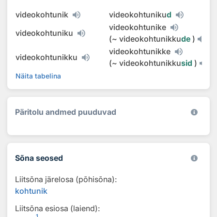
videokohtunik
videokohtuniku
d
videokohtunike
videokohtuniku
(
~
videokohtunikku
de
)
videokohtunikke
videokohtunikku
(
~
videokohtunikku
sid
)
Näita tabelina
Päritolu andmed puuduvad
Sõna seosed
Liitsõna järelosa (põhisõna):
kohtunik
Liitsõna esiosa (laiend):
1