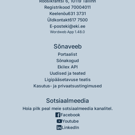
Roosikrantsi 6, 10119 Tallinn
Registrikood 70004011
Keelenõu
631 3731
Üldkontakt
617 7500
E-post
eki@eki.ee
Wordweb App 1.48.0
Sõnaveeb
Portaalist
Sõnakogud
Ekilex API
Uudised ja teated
Ligipääsetavuse teatis
Kasutus- ja privaatsustingimused
Sotsiaalmeedia
Hoia pilk peal meie sotsiaalmeedia kanalitel.
Facebook
Youtube
LinkedIn