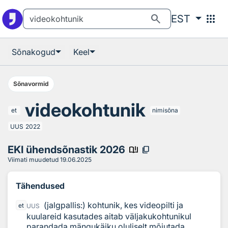
Otsingu juurde
Põhisisu juurde
search
apps
EST
Sõnakogud
Keel
Sõnavormid
videokohtunik
et
nimisõna
UUS
2022
EKI ühendsõnastik 2026
book_ribbon
content_copy
Viimati muudetud
19.06.2025
Tähendused
(jalgpallis:) kohtunik, kes videopilti ja
et
UUS
kuulareid kasutades aitab väljakukohtunikul
parandada mängukäiku oluliselt mõjutada