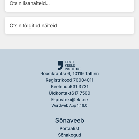
Otsin lisanäiteid...
Otsin tõlgitud näiteid...
Roosikrantsi 6, 10119 Tallinn
Registrikood 70004011
Keelenõu
631 3731
Üldkontakt
617 7500
E-post
eki@eki.ee
Wordweb App 1.48.0
Sõnaveeb
Portaalist
Sõnakogud