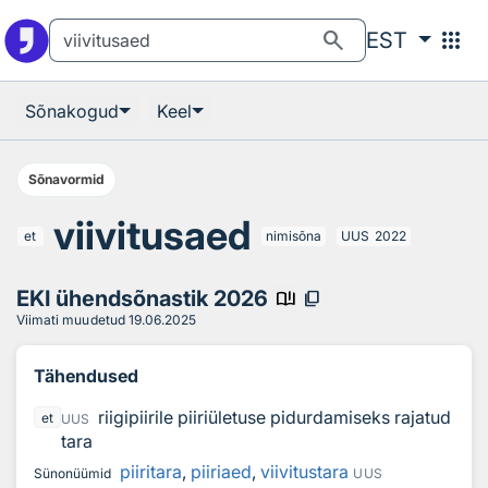
Otsingu juurde
Põhisisu juurde
search
apps
EST
Sõnakogud
Keel
Sõnavormid
viivitusaed
et
nimisõna
UUS
2022
EKI ühendsõnastik 2026
book_ribbon
content_copy
Viimati muudetud
19.06.2025
Tähendused
riigipiirile piiriületuse pidurdamiseks rajatud
et
UUS
tara
piiritara
,
piiriaed
,
viivitustara
Sünonüümid
UUS