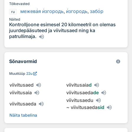
Tõlkevasted
межев
а
я
и
згородь
,
и
згородь
,
заб
о
р
ru
Näited
Kontrolljoone esimesel 20 kilomeetril on olemas
juurdepääsuteed ja viivitusaed ning ka
patrullimaja.
Sõnavormid
Muuttüüp
22u
viivitusaed
viivitusaia
d
viivitusaia
viivitusaeda
de
viivitusaedu
viivitusaeda
~
viivitusaeda
sid
Näita tabelina