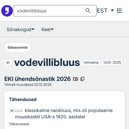
Otsingu juurde
Põhisisu juurde
search
apps
EST
Sõnakogud
Keel
Sõnavormid
vodevillibluus
et
nimisõna
UUS
2025
EKI ühendsõnastik 2026
book_ribbon
content_copy
Viimati muudetud
22.10.2025
Tähendused
klassikaline naisbluus, mis oli populaarne
et
UUS
muusikastiil USA-s 1920. aastatel
Tõlkevasted