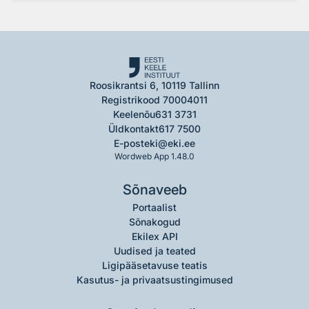
Roosikrantsi 6, 10119 Tallinn
Registrikood 70004011
Keelenõu
631 3731
Üldkontakt
617 7500
E-post
eki@eki.ee
Wordweb App 1.48.0
Sõnaveeb
Portaalist
Sõnakogud
Ekilex API
Uudised ja teated
Ligipääsetavuse teatis
Kasutus- ja privaatsustingimused