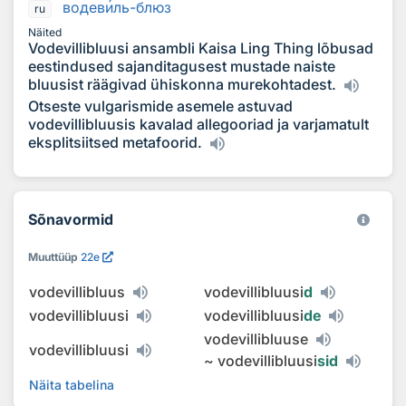
водев
и
ль-блюз
ru
Näited
Vodevillibluusi ansambli Kaisa Ling Thing lõbusad
eestindused sajanditagusest mustade naiste
bluusist räägivad ühiskonna murekohtadest.
Otseste vulgarismide asemele astuvad
vodevillibluusis kavalad allegooriad ja varjamatult
eksplitsiitsed metafoorid.
Sõnavormid
Muuttüüp
22e
vodevillibluus
vodevillibluusi
d
vodevillibluusi
vodevillibluusi
de
vodevillibluuse
vodevillibluusi
~
vodevillibluusi
sid
Näita tabelina