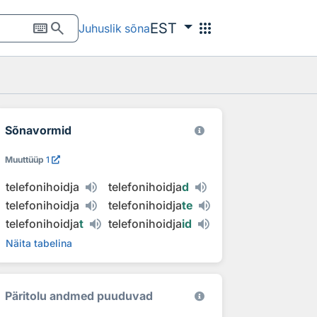
keyboard
search
apps
EST
Juhuslik sõna
Sõnavormid
Muuttüüp
1
telefonihoidja
telefonihoidja
d
telefonihoidja
telefonihoidja
te
telefonihoidja
t
telefonihoidja
id
Näita tabelina
Päritolu andmed puuduvad