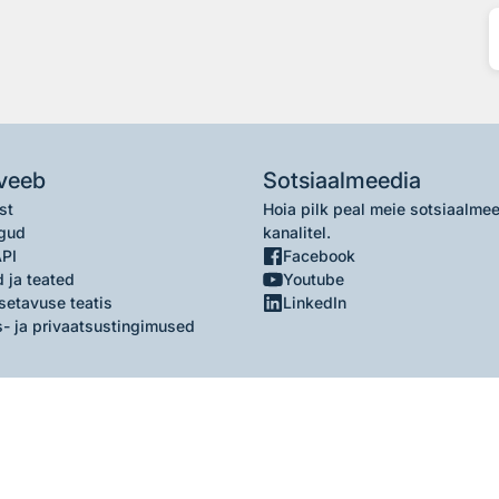
veeb
Sotsiaalmeedia
st
Hoia pilk peal meie sotsiaalme
gud
kanalitel.
API
Facebook
 ja teated
Youtube
setavuse teatis
LinkedIn
- ja privaatsustingimused