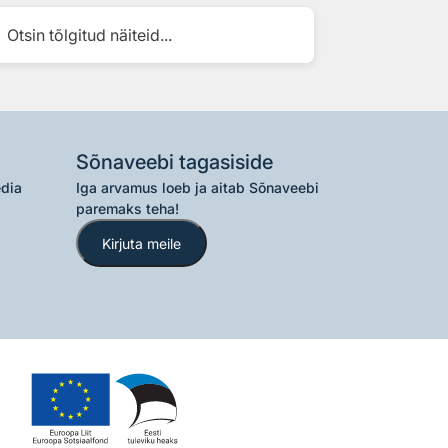
Otsin tõlgitud näiteid...
Sõnaveebi tagasiside
edia
Iga arvamus loeb ja aitab Sõnaveebi
paremaks teha!
Kirjuta meile