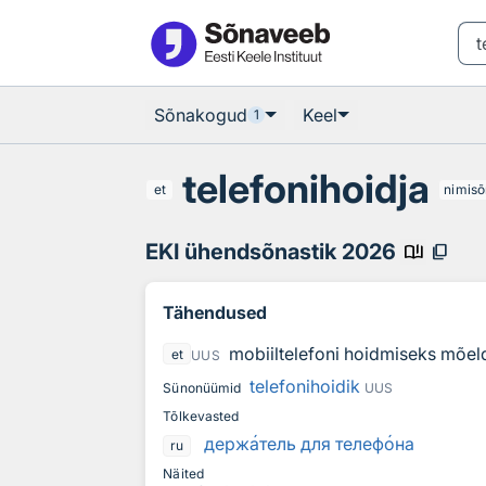
Otsingu juurde
Põhisisu juurde
Sõnakogud
Keel
1
telefonihoidja
et
nimisõ
EKI ühendsõnastik 2026
book_ribbon
content_copy
Tähendused
mobiiltelefoni hoidmiseks mõe
et
UUS
telefonihoidik
Sünonüümid
UUS
Tõlkevasted
держ
а
тель для телеф
о
на
ru
Näited