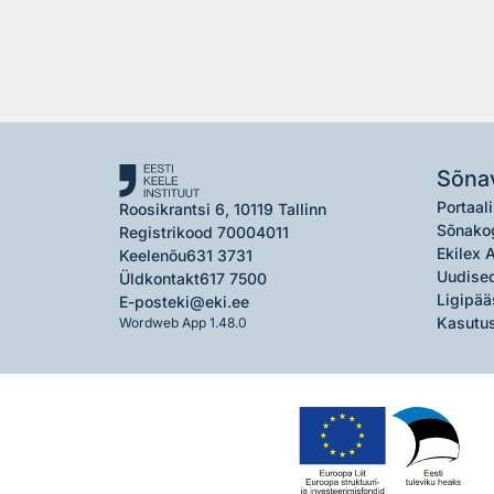
Sõna
Portaali
Roosikrantsi 6, 10119 Tallinn
Sõnako
Registrikood 70004011
Ekilex 
Keelenõu
631 3731
Uudised
Üldkontakt
617 7500
Ligipää
E-post
eki@eki.ee
Kasutus
Wordweb App 1.48.0