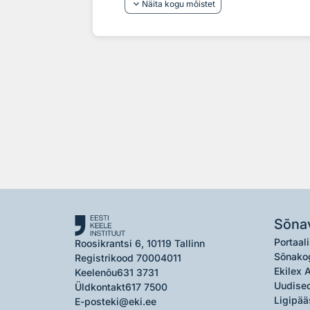
keyboard_arrow_down
Näita kogu mõistet
Sõna
Portaali
Roosikrantsi 6, 10119 Tallinn
Sõnako
Registrikood 70004011
Ekilex 
Keelenõu
631 3731
Uudised
Üldkontakt
617 7500
Ligipää
E-post
eki@eki.ee