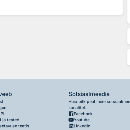
veeb
Sotsiaalmeedia
st
Hoia pilk peal meie sotsiaalme
gud
kanalitel.
API
Facebook
 ja teated
Youtube
setavuse teatis
LinkedIn