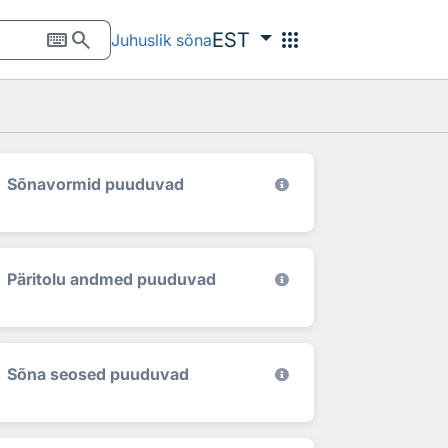
keyboard
search
apps
EST
Juhuslik sõna
Sõnavormid puuduvad
Päritolu andmed puuduvad
Sõna seosed puuduvad