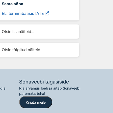
Sama sõna
ELi terminibaasis IATE
Otsin lisanäiteid...
Otsin tõlgitud näiteid...
Sõnaveebi tagasiside
edia
Iga arvamus loeb ja aitab Sõnaveebi
paremaks teha!
Kirjuta meile