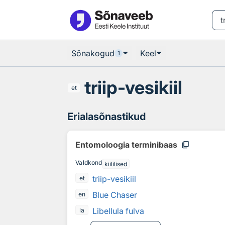
Otsingu juurde
Põhisisu juurde
Sõnakogud
Keel
1
triip-vesikiil
et
Erialasõnastikud
content_copy
Entomoloogia terminibaas
Valdkond
kiililised
triip-vesikiil
et
Blue Chaser
en
Libellula fulva
la