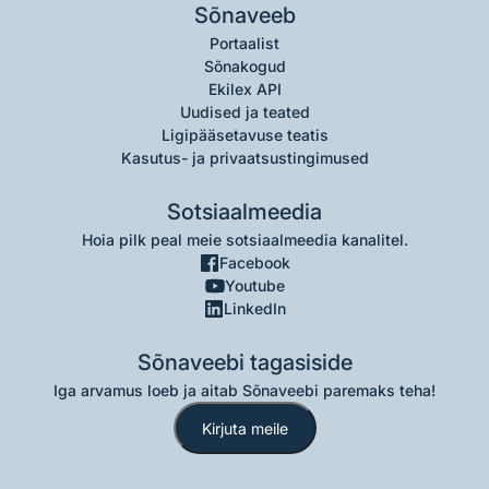
Sõnaveeb
Portaalist
Sõnakogud
Ekilex API
Uudised ja teated
Ligipääsetavuse teatis
Kasutus- ja privaatsustingimused
Sotsiaalmeedia
Hoia pilk peal meie sotsiaalmeedia kanalitel.
Facebook
Youtube
LinkedIn
Sõnaveebi tagasiside
Iga arvamus loeb ja aitab Sõnaveebi paremaks teha!
Kirjuta meile