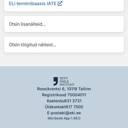
ELi terminibaasis IATE
Otsin lisanäiteid...
Otsin tõlgitud näiteid...
Roosikrantsi 6, 10119 Tallinn
Registrikood 70004011
Keelenõu
631 3731
Üldkontakt
617 7500
E-post
eki@eki.ee
Wordweb App 1.48.0