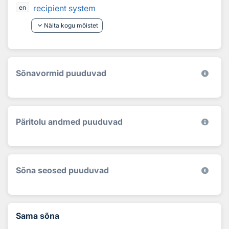
recipient system
en
keyboard_arrow_down
Näita kogu mõistet
Sõnavormid puuduvad
Päritolu andmed puuduvad
Sõna seosed puuduvad
Sama sõna