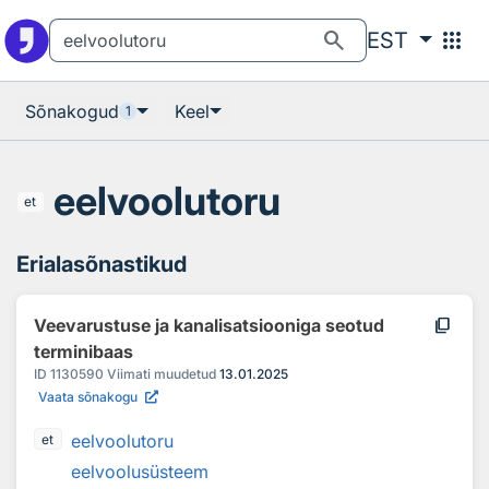
Otsingu juurde
Põhisisu juurde
search
apps
EST
Sõnakogud
Keel
1
eelvoolutoru
et
Erialasõnastikud
content_copy
Veevarustuse ja kanalisatsiooniga seotud
terminibaas
ID
1130590
Viimati muudetud
13.01.2025
Vaata sõnakogu
eelvoolutoru
et
eelvoolusüsteem