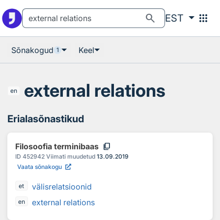
Otsingu juurde
Põhisisu juurde
search
apps
EST
Sõnakogud
Keel
1
external relations
en
Erialasõnastikud
content_copy
Filosoofia terminibaas
ID
452942
Viimati muudetud
13.09.2019
Vaata sõnakogu
välisrelatsioonid
et
external relations
en