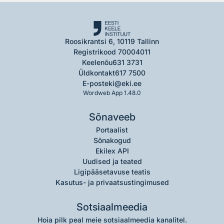
Roosikrantsi 6, 10119 Tallinn
Registrikood 70004011
Keelenõu
631 3731
Üldkontakt
617 7500
E-post
eki@eki.ee
Wordweb App 1.48.0
Sõnaveeb
Portaalist
Sõnakogud
Ekilex API
Uudised ja teated
Ligipääsetavuse teatis
Kasutus- ja privaatsustingimused
Sotsiaalmeedia
Hoia pilk peal meie sotsiaalmeedia kanalitel.