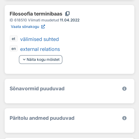
content_copy
Filosoofia terminibaas
ID
618510
Viimati muudetud
11.04.2022
Vaata sõnakogu
välimised suhted
et
external relations
en
keyboard_arrow_down
Näita kogu mõistet
Sõnavormid puuduvad
Päritolu andmed puuduvad