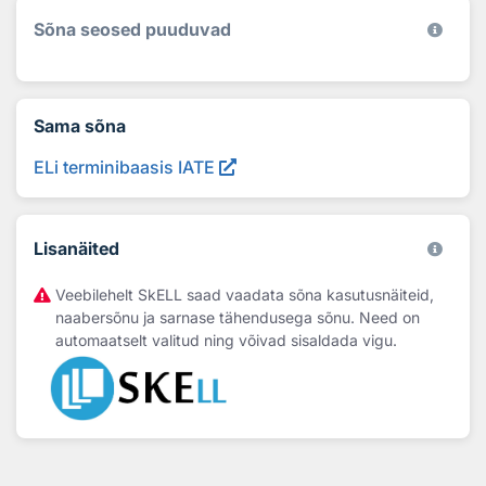
Sõna seosed puuduvad
Sama sõna
ELi terminibaasis IATE
Lisanäited
Veebilehelt SkELL saad vaadata sõna kasutusnäiteid,
naabersõnu ja sarnase tähendusega sõnu. Need on
automaatselt valitud ning võivad sisaldada vigu.