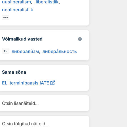
uusliberalism
liberalistlik
neoliberalistlik
Võimalikud vasted
либерал
и
зм
либер
а
льность
ru
Sama sõna
ELi terminibaasis IATE
Otsin lisanäiteid...
Otsin tõlgitud näiteid...