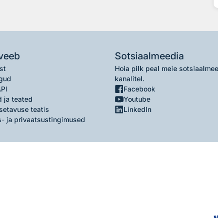
veeb
Sotsiaalmeedia
st
Hoia pilk peal meie sotsiaalme
gud
kanalitel.
API
Facebook
 ja teated
Youtube
setavuse teatis
LinkedIn
- ja privaatsustingimused