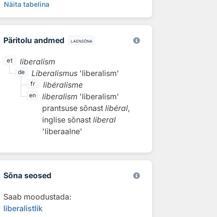
Näita tabelina
Päritolu andmed
laensõna
liberalism
et
Liberalismus
'liberalism'
de
libéralisme
fr
liberalism
'liberalism'
en
prantsuse sõnast
libéral
,
inglise sõnast
liberal
'liberaalne'
Sõna seosed
Saab moodustada:
liberalistlik