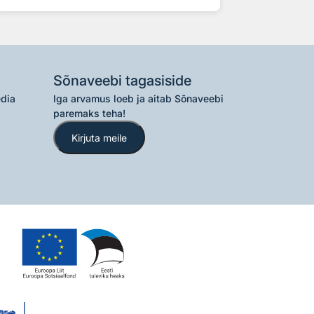
Sõnaveebi tagasiside
edia
Iga arvamus loeb ja aitab Sõnaveebi
paremaks teha!
Kirjuta meile