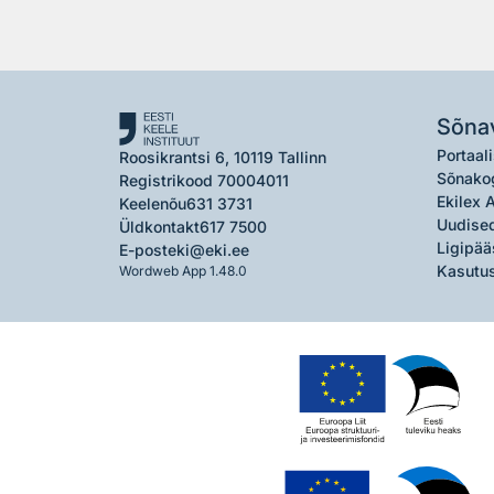
Sõna
Portaali
Roosikrantsi 6, 10119 Tallinn
Sõnako
Registrikood 70004011
Ekilex 
Keelenõu
631 3731
Uudised
Üldkontakt
617 7500
Ligipää
E-post
eki@eki.ee
Kasutus
Wordweb App 1.48.0