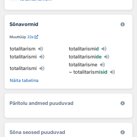
Sõnavormid
Muuttüüp
22e
totalitarism
totalitarismi
d
totalitarismi
totalitarismi
de
totalitarisme
totalitarismi
~
totalitarismi
sid
Näita tabelina
Päritolu andmed puuduvad
Sõna seosed puuduvad