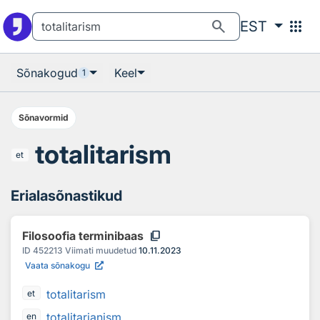
Otsingu juurde
Põhisisu juurde
search
apps
EST
Sõnakogud
Keel
1
Sõnavormid
totalitarism
et
Erialasõnastikud
content_copy
Filosoofia terminibaas
ID
452213
Viimati muudetud
10.11.2023
Vaata sõnakogu
totalitarism
et
totalitarianism
en