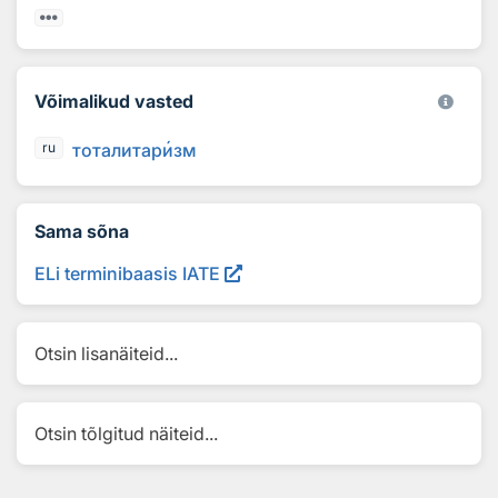
Võimalikud vasted
тоталитар
и
зм
ru
Sama sõna
ELi terminibaasis IATE
Otsin lisanäiteid...
Otsin tõlgitud näiteid...