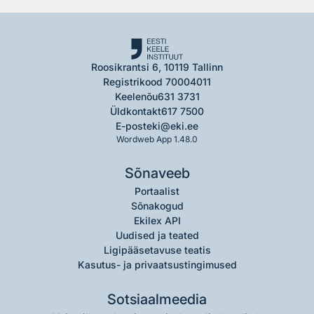
Roosikrantsi 6, 10119 Tallinn
Registrikood 70004011
Keelenõu
631 3731
Üldkontakt
617 7500
E-post
eki@eki.ee
Wordweb App 1.48.0
Sõnaveeb
Portaalist
Sõnakogud
Ekilex API
Uudised ja teated
Ligipääsetavuse teatis
Kasutus- ja privaatsustingimused
Sotsiaalmeedia