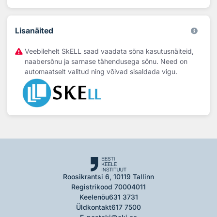
Lisanäited
Veebilehelt SkELL saad vaadata sõna kasutusnäiteid,
naabersõnu ja sarnase tähendusega sõnu. Need on
automaatselt valitud ning võivad sisaldada vigu.
Roosikrantsi 6, 10119 Tallinn
Registrikood 70004011
Keelenõu
631 3731
Üldkontakt
617 7500