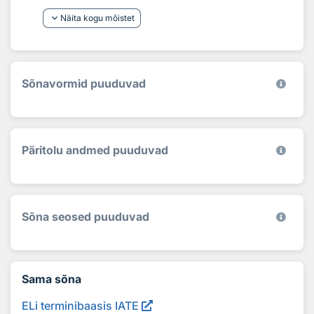
keyboard_arrow_down
Näita kogu mõistet
Sõnavormid puuduvad
Päritolu andmed puuduvad
Sõna seosed puuduvad
Sama sõna
ELi terminibaasis IATE