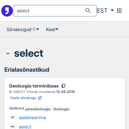
Otsingu juurde
Põhisisu juurde
search
apps
EST
Sõnakogud
Keel
1
select
en
Erialasõnastikud
content_copy
Geoloogia terminibaas
ID
456137
Viimati muudetud
13.09.2019
Vaata sõnakogu
Valdkond
paleoökoloogia
ökoloogia
selekteerima
et
select
en