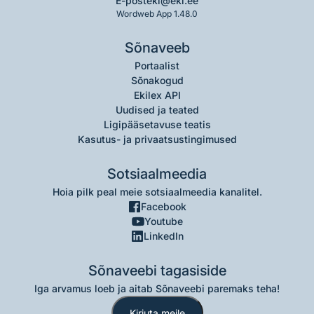
E-post
eki@eki.ee
Wordweb App 1.48.0
Sõnaveeb
Portaalist
Sõnakogud
Ekilex API
Uudised ja teated
Ligipääsetavuse teatis
Kasutus- ja privaatsustingimused
Sotsiaalmeedia
Hoia pilk peal meie sotsiaalmeedia kanalitel.
Facebook
Youtube
LinkedIn
Sõnaveebi tagasiside
Iga arvamus loeb ja aitab Sõnaveebi paremaks teha!
Kirjuta meile