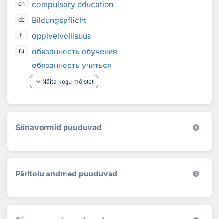
compulsory education
en
Bildungspflicht
de
oppivelvollisuus
fi
обязанность обучения
ru
обязанность учиться
keyboard_arrow_down
Näita kogu mõistet
Sõnavormid puuduvad
Päritolu andmed puuduvad