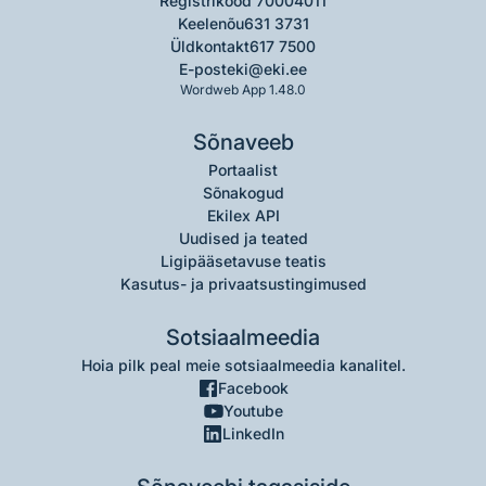
Registrikood 70004011
Keelenõu
631 3731
Üldkontakt
617 7500
E-post
eki@eki.ee
Wordweb App 1.48.0
Sõnaveeb
Portaalist
Sõnakogud
Ekilex API
Uudised ja teated
Ligipääsetavuse teatis
Kasutus- ja privaatsustingimused
Sotsiaalmeedia
Hoia pilk peal meie sotsiaalmeedia kanalitel.
Facebook
Youtube
LinkedIn