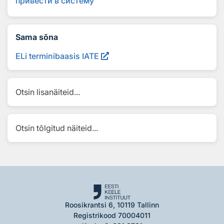
привест
и
в сист
е
му
Sama sõna
ELi terminibaasis IATE
Otsin lisanäiteid...
Otsin tõlgitud näiteid...
Roosikrantsi 6, 10119 Tallinn
Registrikood 70004011