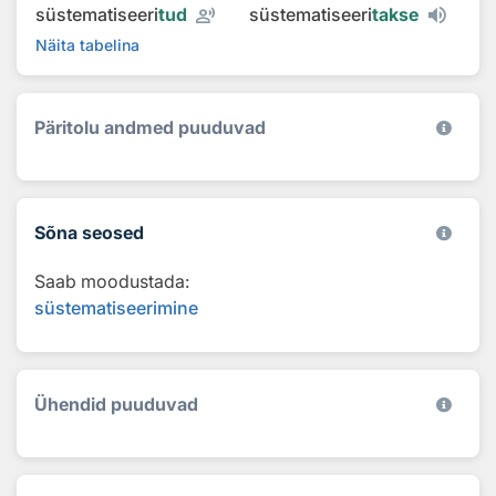
record_voice_over
süstematiseeri
tud
süstematiseeri
takse
Näita tabelina
Päritolu andmed puuduvad
Sõna seosed
Saab moodustada:
süstematiseerimine
Ühendid puuduvad