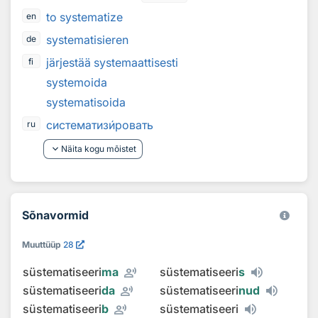
to systematize
en
systematisieren
de
järjestää systemaattisesti
fi
systemoida
systematisoida
систематиз
и
ровать
ru
keyboard_arrow_down
Näita kogu mõistet
Sõnavormid
Muuttüüp
28
record_voice_over
süstematiseeri
ma
süstematiseeri
s
record_voice_over
süstematiseeri
da
süstematiseeri
nud
record_voice_over
süstematiseeri
b
süstematiseeri