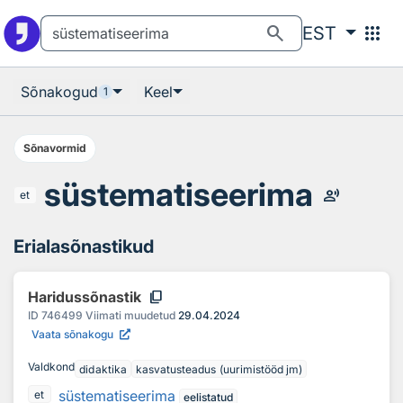
Otsingu juurde
Põhisisu juurde
search
apps
EST
Sõnakogud
Keel
1
Sõnavormid
süstematiseerima
record_voice_over
et
Erialasõnastikud
content_copy
Haridussõnastik
ID
746499
Viimati muudetud
29.04.2024
Vaata sõnakogu
Valdkond
didaktika
kasvatusteadus (uurimistööd jm)
süstematiseerima
et
eelistatud