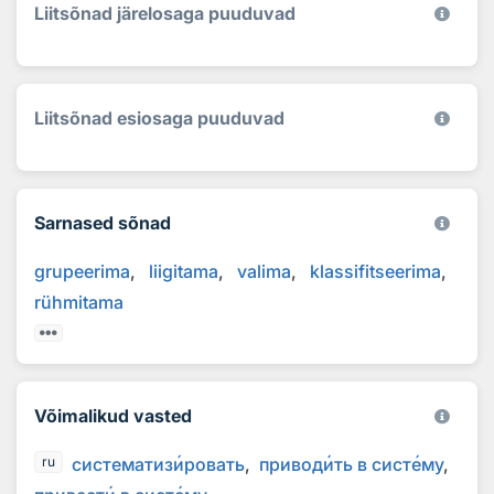
Liitsõnad järelosaga puuduvad
Liitsõnad esiosaga puuduvad
Sarnased sõnad
grupeerima
liigitama
valima
klassifitseerima
rühmitama
Võimalikud vasted
систематиз
и
ровать
привод
и
ть в сист
е
му
ru