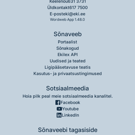
Keelenõu
631 3731
Üldkontakt
617 7500
E-post
eki@eki.ee
Wordweb App 1.48.0
Sõnaveeb
Portaalist
Sõnakogud
Ekilex API
Uudised ja teated
Ligipääsetavuse teatis
Kasutus- ja privaatsustingimused
Sotsiaalmeedia
Hoia pilk peal meie sotsiaalmeedia kanalitel.
Facebook
Youtube
LinkedIn
Sõnaveebi tagasiside