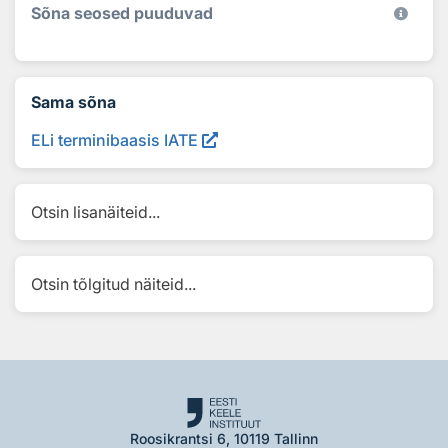
Sõna seosed puuduvad
Sama sõna
ELi terminibaasis IATE
Otsin lisanäiteid...
Otsin tõlgitud näiteid...
Roosikrantsi 6, 10119 Tallinn