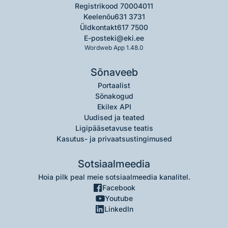
Registrikood 70004011
Keelenõu
631 3731
Üldkontakt
617 7500
E-post
eki@eki.ee
Wordweb App 1.48.0
Sõnaveeb
Portaalist
Sõnakogud
Ekilex API
Uudised ja teated
Ligipääsetavuse teatis
Kasutus- ja privaatsustingimused
Sotsiaalmeedia
Hoia pilk peal meie sotsiaalmeedia kanalitel.
Facebook
Youtube
LinkedIn