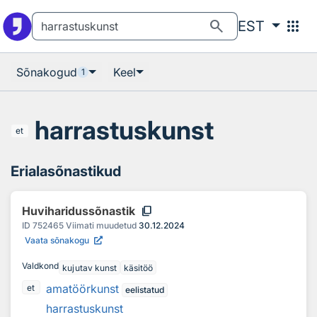
Otsingu juurde
Põhisisu juurde
search
apps
EST
Sõnakogud
Keel
1
harrastuskunst
et
Erialasõnastikud
content_copy
Huviharidussõnastik
ID
752465
Viimati muudetud
30.12.2024
Vaata sõnakogu
Valdkond
kujutav kunst
käsitöö
amatöörkunst
et
eelistatud
harrastuskunst