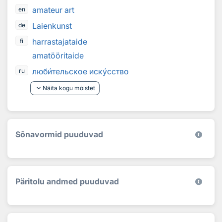
amateur art
en
Laienkunst
de
harrastajataide
fi
amatööritaide
люб
и
тельское иск
у
сство
ru
keyboard_arrow_down
Näita kogu mõistet
Sõnavormid puuduvad
Päritolu andmed puuduvad