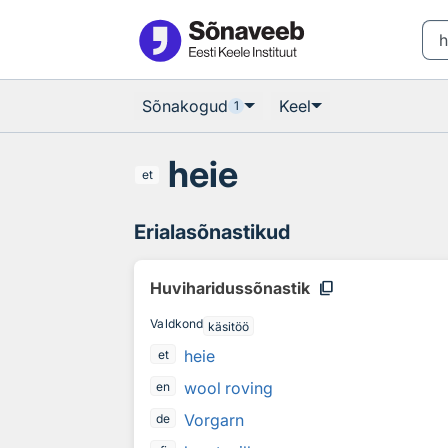
Otsingu juurde
Põhisisu juurde
Sõnakogud
Keel
1
heie
et
Erialasõnastikud
content_copy
Huviharidussõnastik
Valdkond
käsitöö
heie
et
wool roving
en
Vorgarn
de