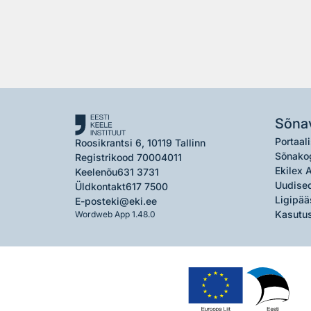
Sõna
Portaali
Roosikrantsi 6, 10119 Tallinn
Sõnako
Registrikood 70004011
Ekilex 
Keelenõu
631 3731
Uudised
Üldkontakt
617 7500
Ligipää
E-post
eki@eki.ee
Kasutus
Wordweb App 1.48.0