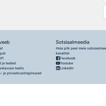
veeb
Sotsiaalmeedia
st
Hoia pilk peal meie sotsiaalme
gud
kanalitel.
API
Facebook
 ja teated
Youtube
setavuse teatis
LinkedIn
- ja privaatsustingimused