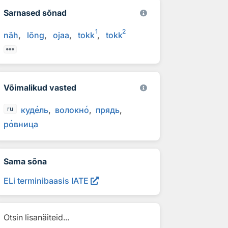
Sarnased sõnad
1
2
näh
lõng
ojaa
tokk
tokk
Võimalikud vasted
куд
е
ль
волокн
о
прядь
ru
р
о
вница
Sama sõna
ELi terminibaasis IATE
Otsin lisanäiteid...