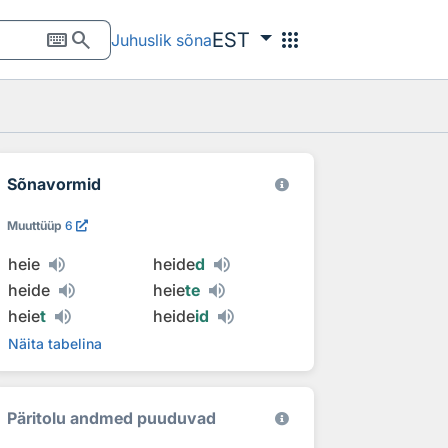
keyboard
search
apps
EST
Juhuslik sõna
Sõnavormid
Muuttüüp
6
heie
heide
d
heide
heie
te
heie
t
heide
id
Näita tabelina
Päritolu andmed puuduvad