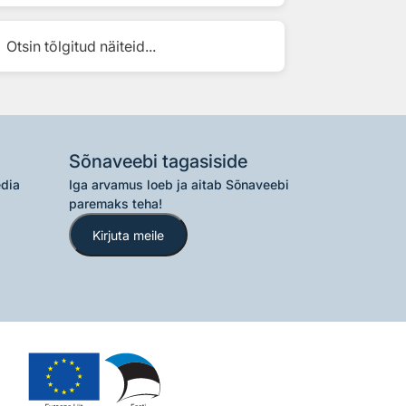
Otsin tõlgitud näiteid...
Sõnaveebi tagasiside
edia
Iga arvamus loeb ja aitab Sõnaveebi
paremaks teha!
Kirjuta meile