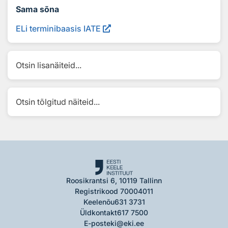
Sama sõna
ELi terminibaasis IATE
Otsin lisanäiteid...
Otsin tõlgitud näiteid...
Roosikrantsi 6, 10119 Tallinn
Registrikood 70004011
Keelenõu
631 3731
Üldkontakt
617 7500
E-post
eki@eki.ee