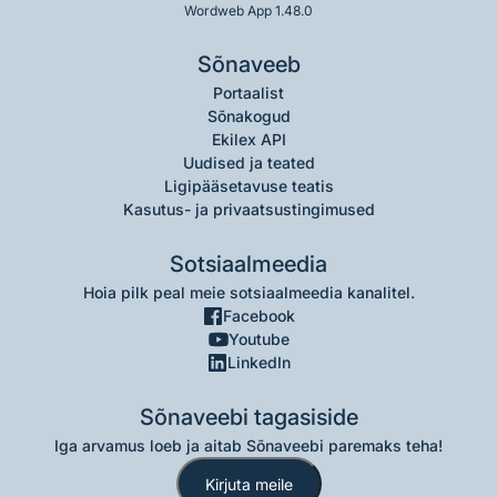
Wordweb App 1.48.0
Sõnaveeb
Portaalist
Sõnakogud
Ekilex API
Uudised ja teated
Ligipääsetavuse teatis
Kasutus- ja privaatsustingimused
Sotsiaalmeedia
Hoia pilk peal meie sotsiaalmeedia kanalitel.
Facebook
Youtube
LinkedIn
Sõnaveebi tagasiside
Iga arvamus loeb ja aitab Sõnaveebi paremaks teha!
Kirjuta meile