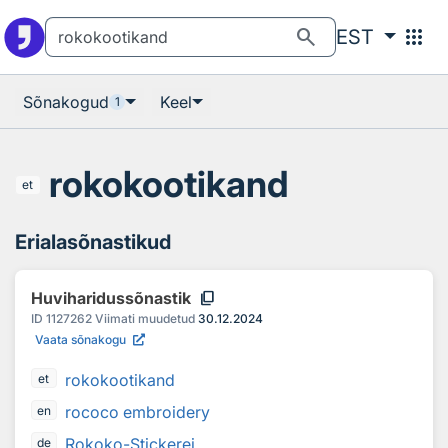
Otsingu juurde
Põhisisu juurde
search
apps
EST
Sõnakogud
Keel
1
rokokootikand
et
Erialasõnastikud
content_copy
Huviharidussõnastik
ID
1127262
Viimati muudetud
30.12.2024
Vaata sõnakogu
rokokootikand
et
rococo embroidery
en
Rokoko-Stickerei
de