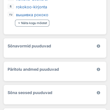
rokokoo-kirjonta
fi
вышивка рококо
ru
keyboard_arrow_down
Näita kogu mõistet
Sõnavormid puuduvad
Päritolu andmed puuduvad
Sõna seosed puuduvad