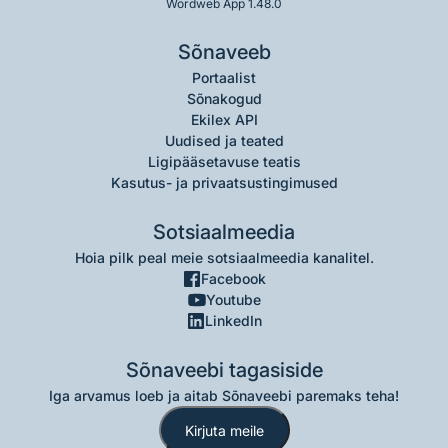
Wordweb App 1.48.0
Sõnaveeb
Portaalist
Sõnakogud
Ekilex API
Uudised ja teated
Ligipääsetavuse teatis
Kasutus- ja privaatsustingimused
Sotsiaalmeedia
Hoia pilk peal meie sotsiaalmeedia kanalitel.
Facebook
Youtube
LinkedIn
Sõnaveebi tagasiside
Iga arvamus loeb ja aitab Sõnaveebi paremaks teha!
Kirjuta meile