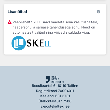
Lisanäited
Veebilehelt SkELL saad vaadata sõna kasutusnäiteid,
naabersõnu ja sarnase tähendusega sõnu. Need on
automaatselt valitud ning võivad sisaldada vigu.
Roosikrantsi 6, 10119 Tallinn
Registrikood 70004011
Keelenõu
631 3731
Üldkontakt
617 7500
E-post
eki@eki.ee