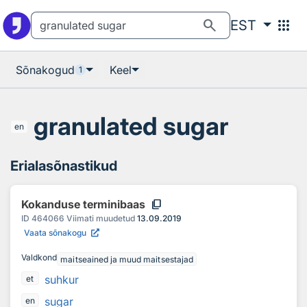
Otsingu juurde
Põhisisu juurde
search
apps
EST
Sõnakogud
Keel
1
granulated sugar
en
Erialasõnastikud
content_copy
Kokanduse terminibaas
ID
464066
Viimati muudetud
13.09.2019
Vaata sõnakogu
Valdkond
maitseained ja muud maitsestajad
suhkur
et
sugar
en