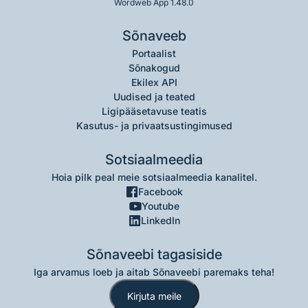
Wordweb App 1.48.0
Sõnaveeb
Portaalist
Sõnakogud
Ekilex API
Uudised ja teated
Ligipääsetavuse teatis
Kasutus- ja privaatsustingimused
Sotsiaalmeedia
Hoia pilk peal meie sotsiaalmeedia kanalitel.
Facebook
Youtube
LinkedIn
Sõnaveebi tagasiside
Iga arvamus loeb ja aitab Sõnaveebi paremaks teha!
Kirjuta meile