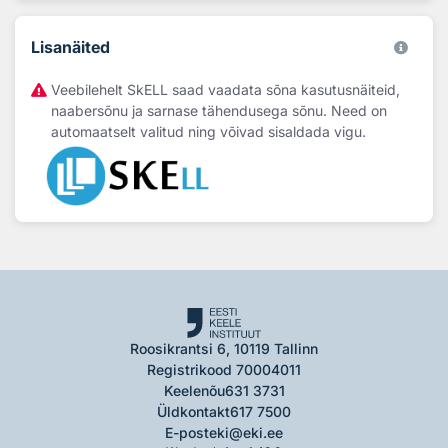
Lisanäited
Veebilehelt SkELL saad vaadata sõna kasutusnäiteid,
naabersõnu ja sarnase tähendusega sõnu. Need on
automaatselt valitud ning võivad sisaldada vigu.
Roosikrantsi 6, 10119 Tallinn
Registrikood 70004011
Keelenõu
631 3731
Üldkontakt
617 7500
E-post
eki@eki.ee