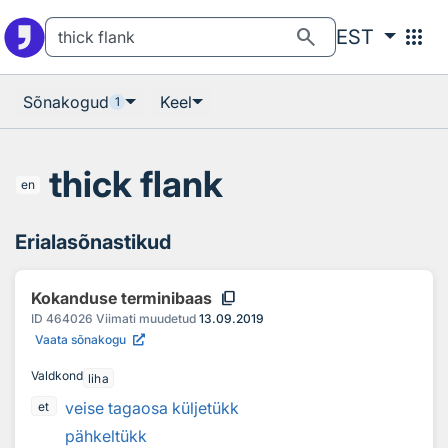
Otsingu juurde
Põhisisu juurde
search
apps
EST
Sõnakogud
Keel
1
thick flank
en
Erialasõnastikud
content_copy
Kokanduse terminibaas
ID
464026
Viimati muudetud
13.09.2019
Vaata sõnakogu
Valdkond
liha
veise tagaosa küljetükk
et
pähkeltükk