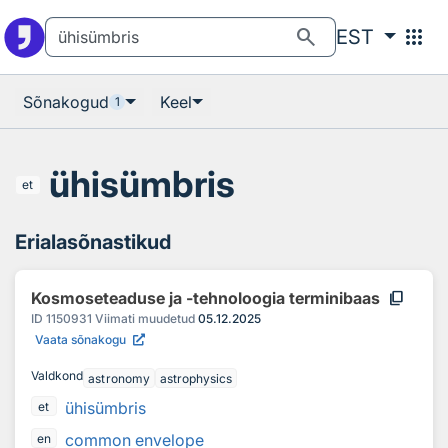
Otsingu juurde
Põhisisu juurde
search
apps
EST
Sõnakogud
Keel
1
ühisümbris
et
Erialasõnastikud
content_copy
Kosmoseteaduse ja -tehnoloogia terminibaas
ID
1150931
Viimati muudetud
05.12.2025
Vaata sõnakogu
Valdkond
astronomy
astrophysics
ühisümbris
et
common envelope
en