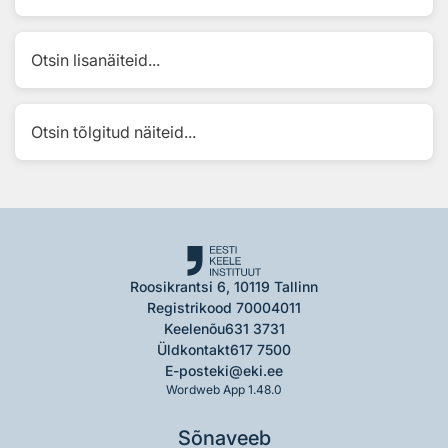
Otsin lisanäiteid...
Otsin tõlgitud näiteid...
Roosikrantsi 6, 10119 Tallinn
Registrikood 70004011
Keelenõu
631 3731
Üldkontakt
617 7500
E-post
eki@eki.ee
Wordweb App 1.48.0
Sõnaveeb