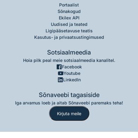
Portaalist
Sõnakogud
Ekilex API
Uudised ja teated
Ligipääsetavuse teatis
Kasutus- ja privaatsustingimused
Sotsiaalmeedia
Hoia pilk peal meie sotsiaalmeedia kanalitel.
Facebook
Youtube
LinkedIn
Sõnaveebi tagasiside
Iga arvamus loeb ja aitab Sõnaveebi paremaks teha!
Kirjuta meile