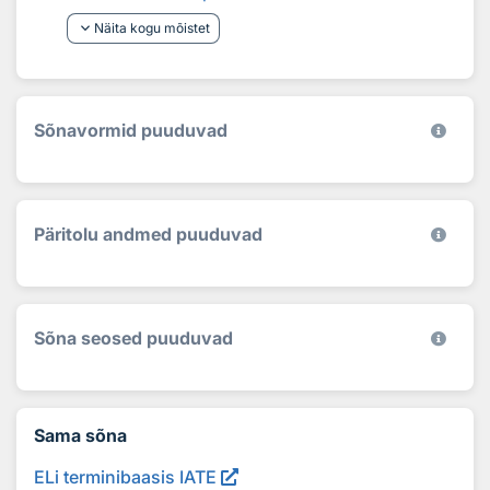
keyboard_arrow_down
Näita kogu mõistet
Sõnavormid puuduvad
Päritolu andmed puuduvad
Sõna seosed puuduvad
Sama sõna
ELi terminibaasis IATE