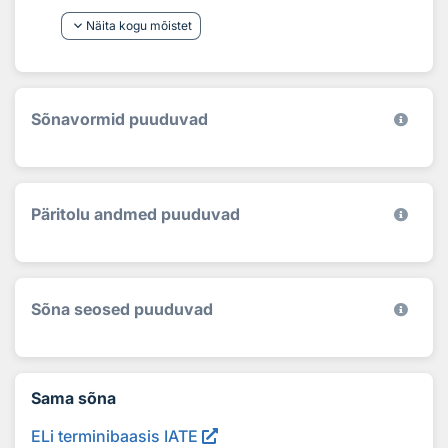
keyboard_arrow_down
Näita kogu mõistet
Sõnavormid puuduvad
Päritolu andmed puuduvad
Sõna seosed puuduvad
Sama sõna
ELi terminibaasis IATE