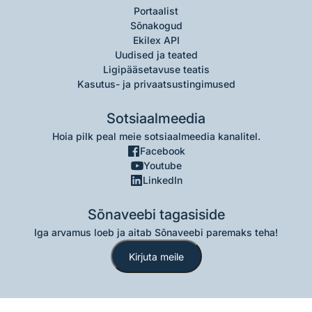
Portaalist
Sõnakogud
Ekilex API
Uudised ja teated
Ligipääsetavuse teatis
Kasutus- ja privaatsustingimused
Sotsiaalmeedia
Hoia pilk peal meie sotsiaalmeedia kanalitel.
Facebook
Youtube
LinkedIn
Sõnaveebi tagasiside
Iga arvamus loeb ja aitab Sõnaveebi paremaks teha!
Kirjuta meile