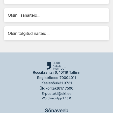
Otsin lisanäiteid...
Otsin tõlgitud näiteid...
Roosikrantsi 6, 10119 Tallinn
Registrikood 70004011
Keelenõu
631 3731
Üldkontakt
617 7500
E-post
eki@eki.ee
Wordweb App 1.48.0
Sõnaveeb