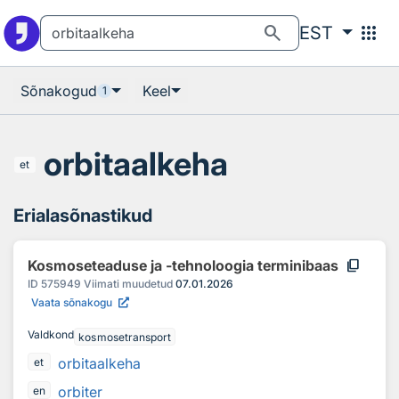
Otsingu juurde
Põhisisu juurde
search
apps
EST
Sõnakogud
Keel
1
orbitaalkeha
et
Erialasõnastikud
content_copy
Kosmoseteaduse ja -tehnoloogia terminibaas
ID
575949
Viimati muudetud
07.01.2026
Vaata sõnakogu
Valdkond
kosmosetransport
orbitaalkeha
et
orbiter
en