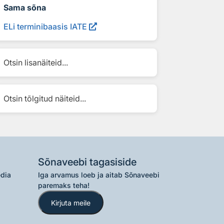
Sama sõna
ELi terminibaasis IATE
Otsin lisanäiteid...
Otsin tõlgitud näiteid...
Sõnaveebi tagasiside
edia
Iga arvamus loeb ja aitab Sõnaveebi
paremaks teha!
Kirjuta meile