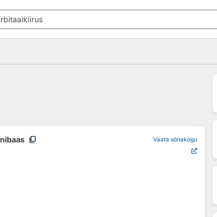
content_copy
inibaas
Vaata sõnakogu