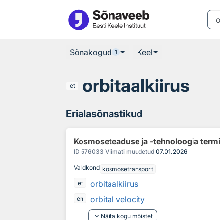
Otsingu juurde
Põhisisu juurde
Sõnakogud
Keel
1
orbitaalkiirus
et
Erialasõnastikud
Kosmoseteaduse ja -tehnoloogia term
ID
576033
Viimati muudetud
07.01.2026
Valdkond
kosmosetransport
orbitaalkiirus
et
orbital velocity
en
keyboard_arrow_down
Näita kogu mõistet