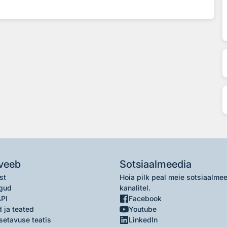
veeb
Sotsiaalmeedia
st
Hoia pilk peal meie sotsiaalme
gud
kanalitel.
API
Facebook
 ja teated
Youtube
setavuse teatis
LinkedIn