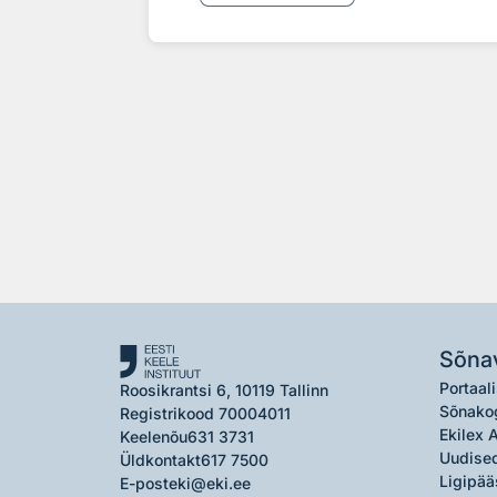
Sõna
Portaali
Roosikrantsi 6, 10119 Tallinn
Sõnako
Registrikood 70004011
Ekilex 
Keelenõu
631 3731
Uudised
Üldkontakt
617 7500
Ligipää
E-post
eki@eki.ee