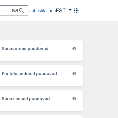
keyboard
search
apps
EST
Juhuslik sõna
Sõnavormid puuduvad
Päritolu andmed puuduvad
Sõna seosed puuduvad