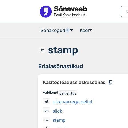
Otsingu juurde
Põhisisu juurde
Sõnakogud
Keel
1
stamp
sv
Erialasõnastikud
content_copy
Käsitööteaduse oskussõnad
Valdkond
palkehitus
pika varrega peitel
et
slick
en
stamp
sv