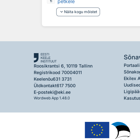
petkele
fi
keyboard_arrow_down
Näita kogu mõistet
Sõna
Portaali
Roosikrantsi 6, 10119 Tallinn
Sõnako
Registrikood 70004011
Ekilex 
Keelenõu
631 3731
Uudised
Üldkontakt
617 7500
Ligipää
E-post
eki@eki.ee
Kasutus
Wordweb App 1.48.0