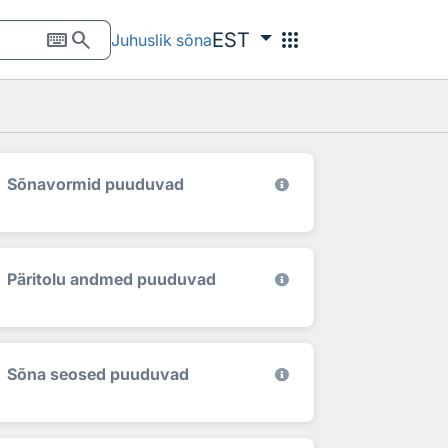
keyboard
search
apps
EST
Juhuslik sõna
Sõnavormid puuduvad
Päritolu andmed puuduvad
Sõna seosed puuduvad