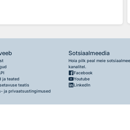
veeb
Sotsiaalmeedia
st
Hoia pilk peal meie sotsiaalme
gud
kanalitel.
API
Facebook
 ja teated
Youtube
setavuse teatis
LinkedIn
- ja privaatsustingimused