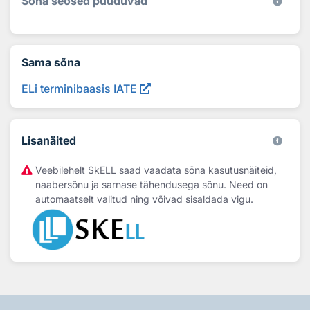
Sõna seosed puuduvad
Sama sõna
ELi terminibaasis IATE
Lisanäited
Veebilehelt SkELL saad vaadata sõna kasutusnäiteid,
naabersõnu ja sarnase tähendusega sõnu. Need on
automaatselt valitud ning võivad sisaldada vigu.