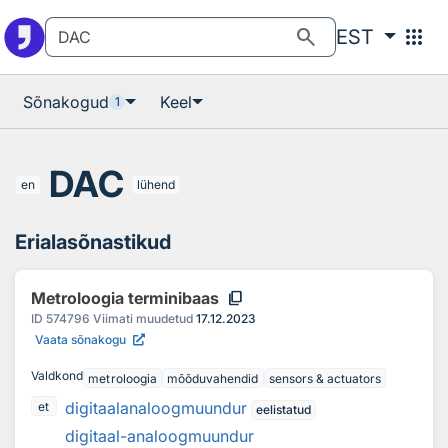
Otsingu juurde
Põhisisu juurde
search
apps
EST
Sõnakogud
Keel
1
DAC
en
lühend
Erialasõnastikud
content_copy
Metroloogia terminibaas
ID
574796
Viimati muudetud
17.12.2023
Vaata sõnakogu
Valdkond
metroloogia
mõõduvahendid
sensors & actuators
digitaalanaloogmuundur
et
eelistatud
digitaal-analoogmuundur