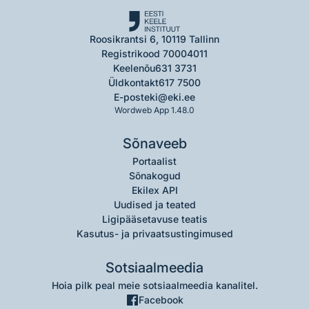
Roosikrantsi 6, 10119 Tallinn
Registrikood 70004011
Keelenõu
631 3731
Üldkontakt
617 7500
E-post
eki@eki.ee
Wordweb App 1.48.0
Sõnaveeb
Portaalist
Sõnakogud
Ekilex API
Uudised ja teated
Ligipääsetavuse teatis
Kasutus- ja privaatsustingimused
Sotsiaalmeedia
Hoia pilk peal meie sotsiaalmeedia kanalitel.
Facebook