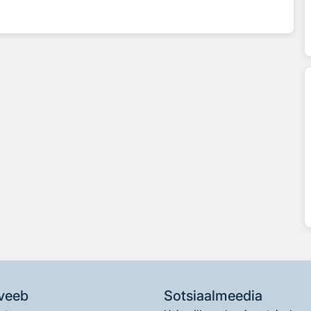
veeb
Sotsiaalmeedia