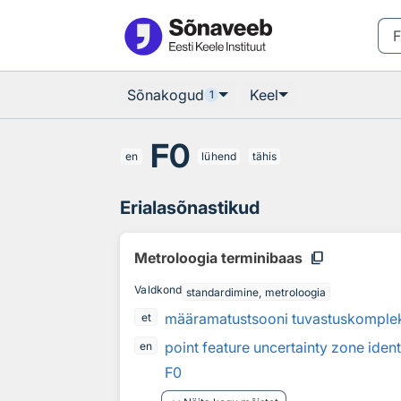
Otsingu juurde
Põhisisu juurde
Sõnakogud
Keel
1
F0
en
lühend
tähis
Erialasõnastikud
content_copy
Metroloogia terminibaas
Valdkond
standardimine, metroloogia
määramatustsooni tuvastuskomplek
et
point feature uncertainty zone ident
en
F0