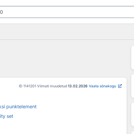
ID
1141201
Viimati muudetud
13.02.2026
Vaata sõnakogu
si punktelement
ity set