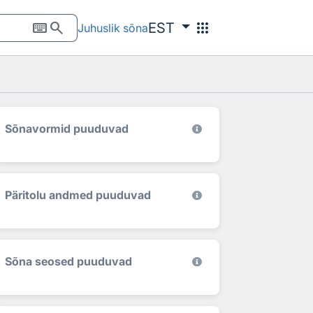
keyboard
search
apps
EST
Juhuslik sõna
Sõnavormid puuduvad
Päritolu andmed puuduvad
Sõna seosed puuduvad