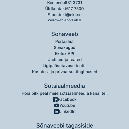
Keelenõu
631 3731
Üldkontakt
617 7500
E-post
eki@eki.ee
Wordweb App 1.48.0
Sõnaveeb
Portaalist
Sõnakogud
Ekilex API
Uudised ja teated
Ligipääsetavuse teatis
Kasutus- ja privaatsustingimused
Sotsiaalmeedia
Hoia pilk peal meie sotsiaalmeedia kanalitel.
Facebook
Youtube
LinkedIn
Sõnaveebi tagasiside