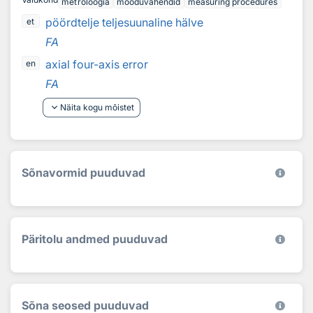
metroloogia
mõõduvahendid
measuring procedures
pöördtelje teljesuunaline hälve
et
FA
axial four-axis error
en
FA
keyboard_arrow_down
Näita kogu mõistet
Sõnavormid puuduvad
Päritolu andmed puuduvad
Sõna seosed puuduvad