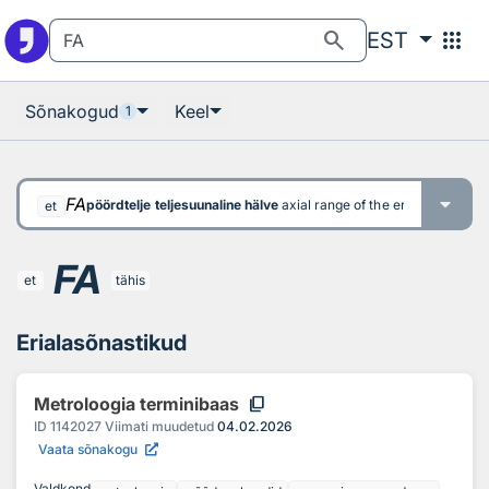
Otsingu juurde
Põhisisu juurde
search
apps
EST
Sõnakogud
Keel
1
FA
pöördtelje teljesuunaline hälve
axial range of the error of indic
et
FA
et
tähis
Erialasõnastikud
content_copy
Metroloogia terminibaas
ID
1142027
Viimati muudetud
04.02.2026
Vaata sõnakogu
Valdkond