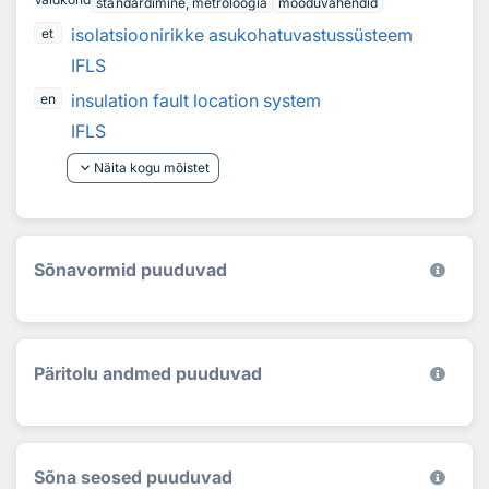
standardimine, metroloogia
mõõduvahendid
isolatsioonirikke asukohatuvastussüsteem
et
IFLS
insulation fault location system
en
IFLS
keyboard_arrow_down
Näita kogu mõistet
Sõnavormid puuduvad
Päritolu andmed puuduvad
Sõna seosed puuduvad