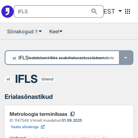
Otsingu juurde
Põhisisu juurde
search
apps
EST
Sõnakogud
Keel
1
IFLS
isolatsioonirikke asukohatuvastussüsteem
device, equipment 
et
IFLS
et
lühend
Erialasõnastikud
content_copy
Metroloogia terminibaas
ID
1147549
Viimati muudetud
01.09.2025
Vaata sõnakogu
Valdkond