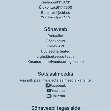
Keelenõu
631 3731
Üldkontakt
617 7500
E-post
eki@eki.ee
Wordweb App 1.48.0
Sõnaveeb
Portaalist
Sõnakogud
Ekilex API
Uudised ja teated
Ligipääsetavuse teatis
Kasutus- ja privaatsustingimused
Sotsiaalmeedia
Hoia pilk peal meie sotsiaalmeedia kanalitel.
Facebook
Youtube
LinkedIn
Sõnaveebi tagasiside