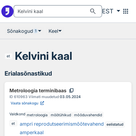
Otsingu juurde
Põhisisu juurde
search
apps
EST
Sõnakogud
Keel
1
Kelvini kaal
et
Erialasõnastikud
content_copy
Metroloogia terminibaas
ID
610963
Viimati muudetud
03.05.2024
Vaata sõnakogu
Valdkond
metroloogia
mõõtühikud
mõõduvahendid
ampri reprodutseerimismõõtevahend
et
eelistatud
amperkaal