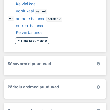
Kelvini kaal
voolukaal
variant
ampere balance
en
eelistatud
current balance
Kelvin balance
keyboard_arrow_down
Näita kogu mõistet
Sõnavormid puuduvad
Päritolu andmed puuduvad