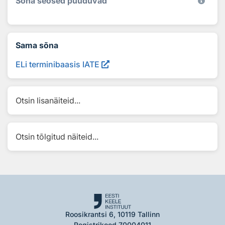
Sõna seosed puuduvad
Sama sõna
ELi terminibaasis IATE
Otsin lisanäiteid...
Otsin tõlgitud näiteid...
Roosikrantsi 6, 10119 Tallinn
Registrikood 70004011