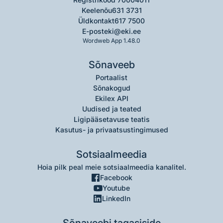
Keelenõu
631 3731
Üldkontakt
617 7500
E-post
eki@eki.ee
Wordweb App 1.48.0
Sõnaveeb
Portaalist
Sõnakogud
Ekilex API
Uudised ja teated
Ligipääsetavuse teatis
Kasutus- ja privaatsustingimused
Sotsiaalmeedia
Hoia pilk peal meie sotsiaalmeedia kanalitel.
Facebook
Youtube
LinkedIn