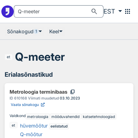
Otsingu juurde
Põhisisu juurde
search
apps
EST
Sõnakogud
Keel
1
Q-meeter
et
Erialasõnastikud
content_copy
Metroloogia terminibaas
ID
610168
Viimati muudetud
03.10.2023
Vaata sõnakogu
Valdkond
metroloogia
mõõduvahendid
katsetehnoloogiad
hüvemõõtur
et
eelistatud
Q-mõõtur