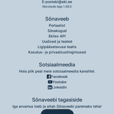
E-post
eki@eki.ee
Wordweb App 1.48.0
Sõnaveeb
Portaalist
Sõnakogud
Ekilex API
Uudised ja teated
Ligipääsetavuse teatis
Kasutus- ja privaatsustingimused
Sotsiaalmeedia
Hoia pilk peal meie sotsiaalmeedia kanalitel.
Facebook
Youtube
LinkedIn
Sõnaveebi tagasiside
Iga arvamus loeb ja aitab Sõnaveebi paremaks teha!