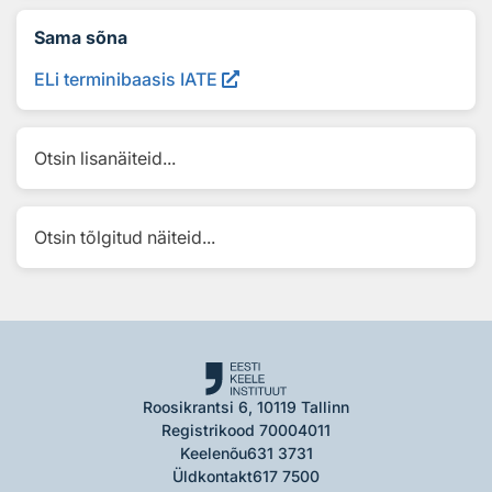
Sama sõna
ELi terminibaasis IATE
Otsin lisanäiteid...
Otsin tõlgitud näiteid...
Roosikrantsi 6, 10119 Tallinn
Registrikood 70004011
Keelenõu
631 3731
Üldkontakt
617 7500