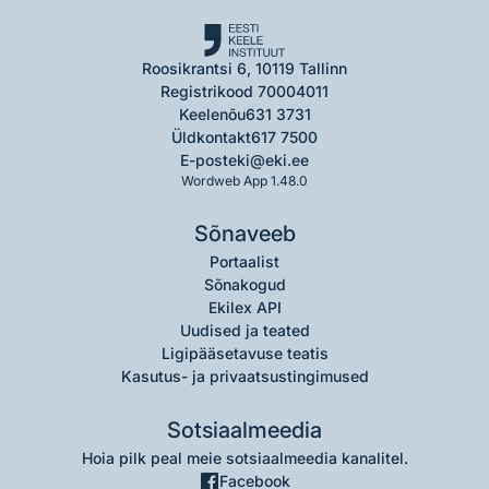
Roosikrantsi 6, 10119 Tallinn
Registrikood 70004011
Keelenõu
631 3731
Üldkontakt
617 7500
E-post
eki@eki.ee
Wordweb App 1.48.0
Sõnaveeb
Portaalist
Sõnakogud
Ekilex API
Uudised ja teated
Ligipääsetavuse teatis
Kasutus- ja privaatsustingimused
Sotsiaalmeedia
Hoia pilk peal meie sotsiaalmeedia kanalitel.
Facebook