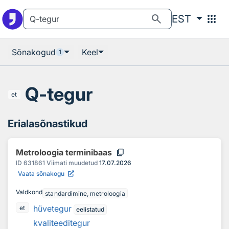
Otsingu juurde
Põhisisu juurde
search
apps
EST
Sõnakogud
Keel
1
Q-tegur
et
Erialasõnastikud
content_copy
Metroloogia terminibaas
ID
631861
Viimati muudetud
17.07.2026
Vaata sõnakogu
Valdkond
standardimine, metroloogia
hüvetegur
et
eelistatud
kvaliteeditegur