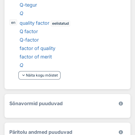
Q-tegur
Q
quality factor
en
eelistatud
Q factor
Q-factor
factor of quality
factor of merit
Q
keyboard_arrow_down
Näita kogu mõistet
Sõnavormid puuduvad
Päritolu andmed puuduvad