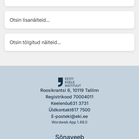
Otsin lisanäiteid...
Otsin tõlgitud näiteid...
Roosikrantsi 6, 10119 Tallinn
Registrikood 70004011
Keelenõu
631 3731
Üldkontakt
617 7500
E-post
eki@eki.ee
Wordweb App 1.48.0
Sõnaveeb