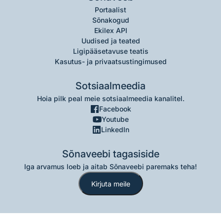
Portaalist
Sõnakogud
Ekilex API
Uudised ja teated
Ligipääsetavuse teatis
Kasutus- ja privaatsustingimused
Sotsiaalmeedia
Hoia pilk peal meie sotsiaalmeedia kanalitel.
Facebook
Youtube
LinkedIn
Sõnaveebi tagasiside
Iga arvamus loeb ja aitab Sõnaveebi paremaks teha!
Kirjuta meile