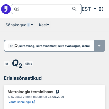
Otsingu juurde
Põhisisu juurde
search
apps
EST
Sõnakogud
Keel
1
Q
siirdevoog, siirdevoomaht, siirdevookogus, üleminekuvoog, Qt
et
2
Q
et
tähis
2
Erialasõnastikud
content_copy
Metroloogia terminibaas
ID
572563
Viimati muudetud
28.05.2026
Vaata sõnakogu