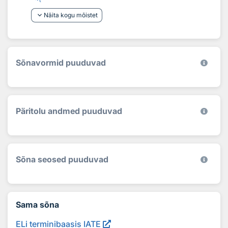
keyboard_arrow_down
Näita kogu mõistet
Sõnavormid puuduvad
Päritolu andmed puuduvad
Sõna seosed puuduvad
Sama sõna
ELi terminibaasis IATE