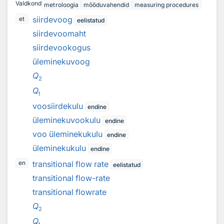
Valdkond
metroloogia
mõõduvahendid
measuring procedures
siirdevoog
et
eelistatud
siirdevoomaht
siirdevookogus
üleminekuvoog
Q
2
Q
t
voosiirdekulu
endine
üleminekuvookulu
endine
voo üleminekukulu
endine
üleminekukulu
endine
transitional flow rate
en
eelistatud
transitional flow-rate
transitional flowrate
Q
2
Q
t