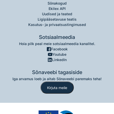
Sõnakogud
Ekilex API
Uudised ja teated
Ligipääsetavuse teatis
Kasutus- ja privaatsustingimused
Sotsiaalmeedia
Hoia pilk peal meie sotsiaalmeedia kanalitel.
Facebook
Youtube
LinkedIn
Sõnaveebi tagasiside
Iga arvamus loeb ja aitab Sõnaveebi paremaks teha!
Kirjuta meile