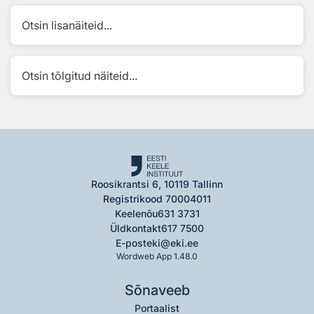
Otsin lisanäiteid...
Otsin tõlgitud näiteid...
Roosikrantsi 6, 10119 Tallinn
Registrikood 70004011
Keelenõu
631 3731
Üldkontakt
617 7500
E-post
eki@eki.ee
Wordweb App 1.48.0
Sõnaveeb
Portaalist