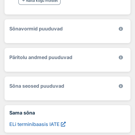
keyboard_arrow_down
Näita kogu mõistet
Sõnavormid puuduvad
Päritolu andmed puuduvad
Sõna seosed puuduvad
Sama sõna
ELi terminibaasis IATE