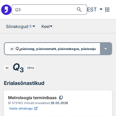
Otsingu juurde
Põhisisu juurde
search
apps
EST
Sõnakogud
Keel
1
Q
püsivoog, püsivoomaht, püsivookogus, püsisoojusvoog, püsiv s
et
3
Q
et
tähis
3
Erialasõnastikud
content_copy
Metroloogia terminibaas
ID
573183
Viimati muudetud
26.05.2026
Vaata sõnakogu