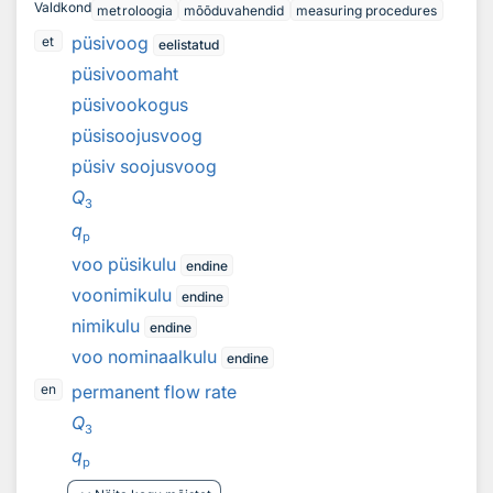
Valdkond
metroloogia
mõõduvahendid
measuring procedures
püsivoog
et
eelistatud
püsivoomaht
püsivookogus
püsisoojusvoog
püsiv soojusvoog
Q
3
q
p
voo püsikulu
endine
voonimikulu
endine
nimikulu
endine
voo nominaalkulu
endine
permanent flow rate
en
Q
3
q
p