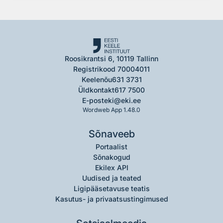
Roosikrantsi 6, 10119 Tallinn
Registrikood 70004011
Keelenõu
631 3731
Üldkontakt
617 7500
E-post
eki@eki.ee
Wordweb App 1.48.0
Sõnaveeb
Portaalist
Sõnakogud
Ekilex API
Uudised ja teated
Ligipääsetavuse teatis
Kasutus- ja privaatsustingimused