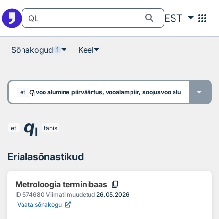
Otsingu juurde
Põhisisu juurde
search
apps
EST
Sõnakogud
Keel
1
q
voo alumine piirväärtus, vooalampiir, soojusvoo alumine piirväär
et
l
q
et
tähis
l
Erialasõnastikud
content_copy
Metroloogia terminibaas
ID
574680
Viimati muudetud
26.05.2026
Vaata sõnakogu