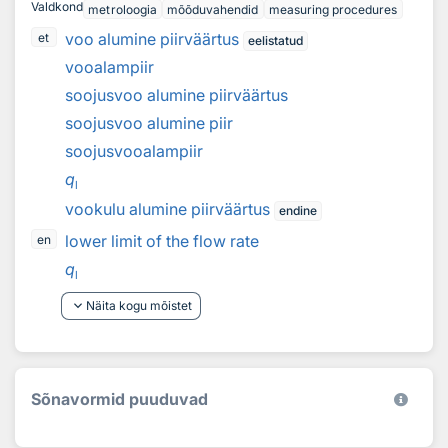
Valdkond
metroloogia
mõõduvahendid
measuring procedures
voo alumine piirväärtus
et
eelistatud
vooalampiir
soojusvoo alumine piirväärtus
soojusvoo alumine piir
soojusvooalampiir
q
l
vookulu alumine piirväärtus
endine
lower limit of the flow rate
en
q
l
keyboard_arrow_down
Näita kogu mõistet
Sõnavormid puuduvad