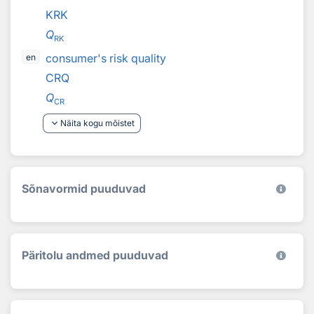
KRK
Q
RK
consumer's risk quality
en
CRQ
Q
CR
keyboard_arrow_down
Näita kogu mõistet
Sõnavormid puuduvad
Päritolu andmed puuduvad