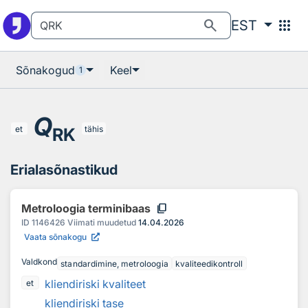
Otsingu juurde
Põhisisu juurde
search
apps
EST
Sõnakogud
Keel
1
Q
et
tähis
RK
Erialasõnastikud
content_copy
Metroloogia terminibaas
ID
1146426
Viimati muudetud
14.04.2026
Vaata sõnakogu
Valdkond
standardimine, metroloogia
kvaliteedikontroll
kliendiriski kvaliteet
et
kliendiriski tase