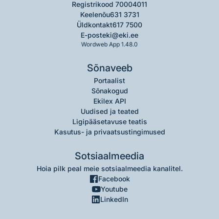
Registrikood 70004011
Keelenõu
631 3731
Üldkontakt
617 7500
E-post
eki@eki.ee
Wordweb App 1.48.0
Sõnaveeb
Portaalist
Sõnakogud
Ekilex API
Uudised ja teated
Ligipääsetavuse teatis
Kasutus- ja privaatsustingimused
Sotsiaalmeedia
Hoia pilk peal meie sotsiaalmeedia kanalitel.
Facebook
Youtube
LinkedIn