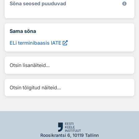
Sõna seosed puuduvad
Sama sõna
ELi terminibaasis IATE
Otsin lisanäiteid...
Otsin tõlgitud näiteid...
Roosikrantsi 6, 10119 Tallinn