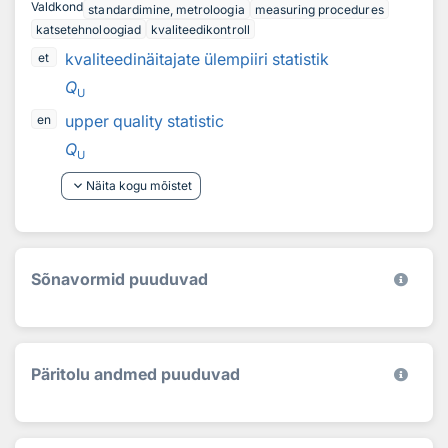
Valdkond
standardimine, metroloogia
measuring procedures
katsetehnoloogiad
kvaliteedikontroll
kvaliteedinäitajate ülempiiri statistik
et
Q
U
upper quality statistic
en
Q
U
keyboard_arrow_down
Näita kogu mõistet
Sõnavormid puuduvad
Päritolu andmed puuduvad