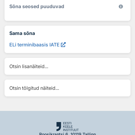
Sõna seosed puuduvad
Sama sõna
ELi terminibaasis IATE
Otsin lisanäiteid...
Otsin tõlgitud näiteid...
Roosikrantsi 6, 10119 Tallinn