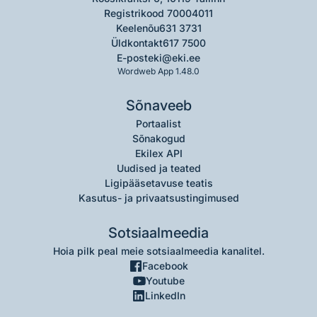
Registrikood 70004011
Keelenõu
631 3731
Üldkontakt
617 7500
E-post
eki@eki.ee
Wordweb App 1.48.0
Sõnaveeb
Portaalist
Sõnakogud
Ekilex API
Uudised ja teated
Ligipääsetavuse teatis
Kasutus- ja privaatsustingimused
Sotsiaalmeedia
Hoia pilk peal meie sotsiaalmeedia kanalitel.
Facebook
Youtube
LinkedIn