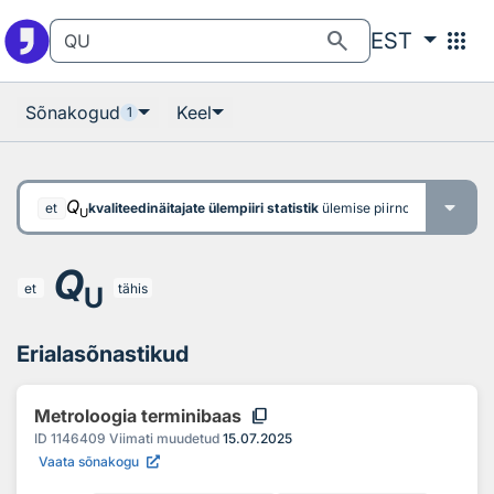
Otsingu juurde
Põhisisu juurde
search
apps
EST
Sõnakogud
Keel
1
Q
kvaliteedinäitajate ülempiiri statistik
ülemise piirnormi funktsioo
et
U
Q
et
tähis
U
Erialasõnastikud
content_copy
Metroloogia terminibaas
ID
1146409
Viimati muudetud
15.07.2025
Vaata sõnakogu