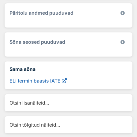
Päritolu andmed puuduvad
Sõna seosed puuduvad
Sama sõna
ELi terminibaasis IATE
Otsin lisanäiteid...
Otsin tõlgitud näiteid...