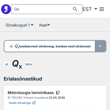
Otsingu juurde
Põhisisu juurde
search
apps
EST
Sõnakogud
Keel
1
Q
kombiarvesti siirdevoog, kombiarvesti siirdevoomaht, kombiarv
et
x
Q
et
tähis
x
Erialasõnastikud
content_copy
Metroloogia terminibaas
ID
790280
Viimati muudetud
22.05.2026
Vaata sõnakogu