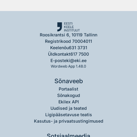
Roosikrantsi 6, 10119 Tallinn
Registrikood 70004011
Keelenõu
631 3731
Üldkontakt
617 7500
E-post
eki@eki.ee
Wordweb App 1.48.0
Sõnaveeb
Portaalist
Sõnakogud
Ekilex API
Uudised ja teated
Ligipääsetavuse teatis
Kasutus- ja privaatsustingimused
Sotsiaalmeedia