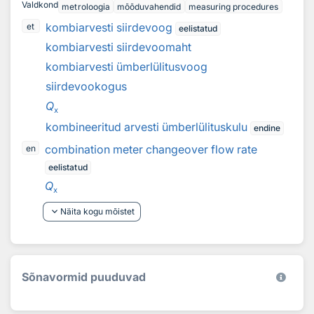
Valdkond
metroloogia
mõõduvahendid
measuring procedures
kombiarvesti siirdevoog
et
eelistatud
kombiarvesti siirdevoomaht
kombiarvesti ümberlülitusvoog
siirdevookogus
Q
x
kombineeritud arvesti ümberlülituskulu
endine
combination meter changeover flow rate
en
eelistatud
Q
x
keyboard_arrow_down
Näita kogu mõistet
Sõnavormid puuduvad