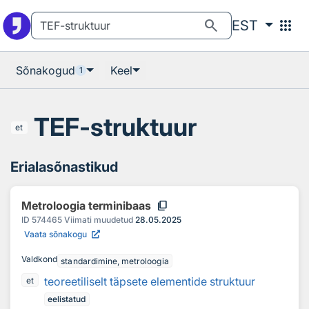
Otsingu juurde
Põhisisu juurde
search
apps
EST
Sõnakogud
Keel
1
TEF-struktuur
et
Erialasõnastikud
content_copy
Metroloogia terminibaas
ID
574465
Viimati muudetud
28.05.2025
Vaata sõnakogu
Valdkond
standardimine, metroloogia
teoreetiliselt täpsete elementide struktuur
et
eelistatud