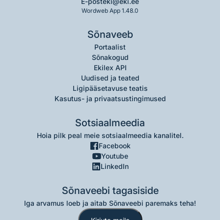
E-post
eki@eki.ee
Wordweb App 1.48.0
Sõnaveeb
Portaalist
Sõnakogud
Ekilex API
Uudised ja teated
Ligipääsetavuse teatis
Kasutus- ja privaatsustingimused
Sotsiaalmeedia
Hoia pilk peal meie sotsiaalmeedia kanalitel.
Facebook
Youtube
LinkedIn
Sõnaveebi tagasiside
Iga arvamus loeb ja aitab Sõnaveebi paremaks teha!