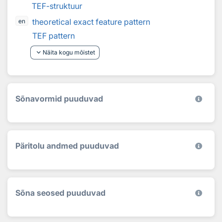
TEF-struktuur
theoretical exact feature pattern
en
TEF pattern
keyboard_arrow_down
Näita kogu mõistet
Sõnavormid puuduvad
Päritolu andmed puuduvad
Sõna seosed puuduvad