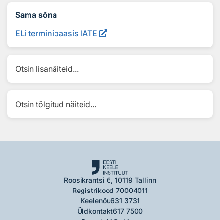
Sama sõna
ELi terminibaasis IATE
Otsin lisanäiteid...
Otsin tõlgitud näiteid...
Roosikrantsi 6, 10119 Tallinn
Registrikood 70004011
Keelenõu
631 3731
Üldkontakt
617 7500