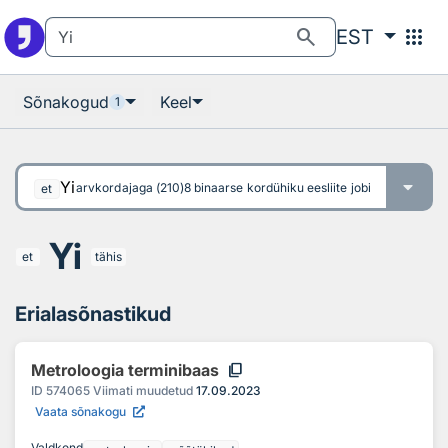
Otsingu juurde
Põhisisu juurde
search
apps
EST
Sõnakogud
Keel
1
Yi
arvkordajaga (210)8 binaarse kordühiku eesliite jobi tähis, prefix s
et
Yi
et
tähis
Erialasõnastikud
content_copy
Metroloogia terminibaas
ID
574065
Viimati muudetud
17.09.2023
Vaata sõnakogu
Valdkond