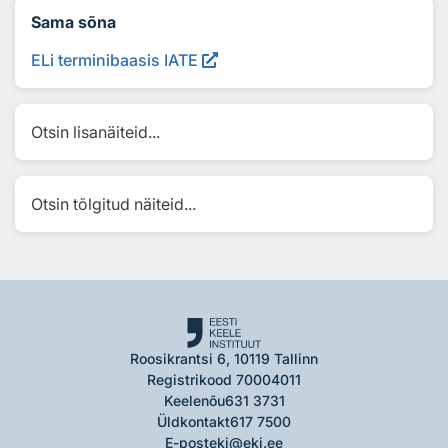
Sama sõna
ELi terminibaasis IATE
Otsin lisanäiteid...
Otsin tõlgitud näiteid...
Roosikrantsi 6, 10119 Tallinn
Registrikood 70004011
Keelenõu
631 3731
Üldkontakt
617 7500
E-post
eki@eki.ee