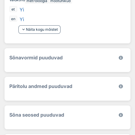
metroloogia
mõõtühikud
Yi
et
Yi
en
keyboard_arrow_down
Näita kogu mõistet
Sõnavormid puuduvad
Päritolu andmed puuduvad
Sõna seosed puuduvad