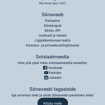
Wordweb App 1.48.0
Sõnaveeb
Portaalist
Sõnakogud
Ekilex API
Uudised ja teated
Ligipääsetavuse teatis
Kasutus- ja privaatsustingimused
Sotsiaalmeedia
Hoia pilk peal meie sotsiaalmeedia kanalitel.
Facebook
Youtube
LinkedIn
Sõnaveebi tagasiside
Iga arvamus loeb ja aitab Sõnaveebi paremaks teha!
Kirjuta meile