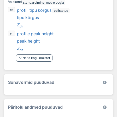
Valdkond
standardimine, metroloogia
profiilitipu kõrgus
et
eelistatud
tipu kõrgus
Z
ph
profile peak height
en
peak height
Z
ph
keyboard_arrow_down
Näita kogu mõistet
Sõnavormid puuduvad
Päritolu andmed puuduvad