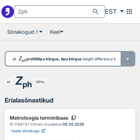
Otsingu juurde
Põhisisu juurde
search
apps
EST
Sõnakogud
Keel
1
Z
profiilitipu kõrgus, tipu kõrgus
height difference between a peak 
et
ph
Z
et
tähis
ph
Erialasõnastikud
content_copy
Metroloogia terminibaas
ID
1148737
Viimati muudetud
08.05.2026
Vaata sõnakogu