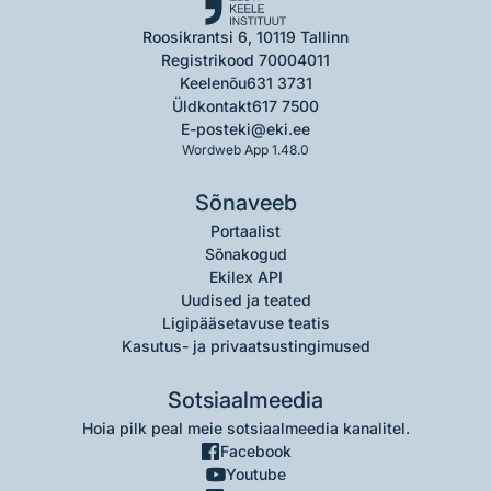
Roosikrantsi 6, 10119 Tallinn
Registrikood 70004011
Keelenõu
631 3731
Üldkontakt
617 7500
E-post
eki@eki.ee
Wordweb App 1.48.0
Sõnaveeb
Portaalist
Sõnakogud
Ekilex API
Uudised ja teated
Ligipääsetavuse teatis
Kasutus- ja privaatsustingimused
Sotsiaalmeedia
Hoia pilk peal meie sotsiaalmeedia kanalitel.
Facebook
Youtube