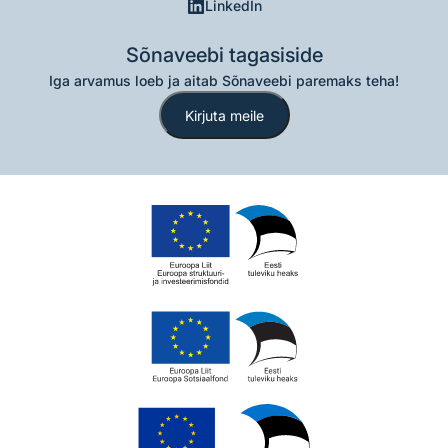
LinkedIn
Sõnaveebi tagasiside
Iga arvamus loeb ja aitab Sõnaveebi paremaks teha!
Kirjuta meile