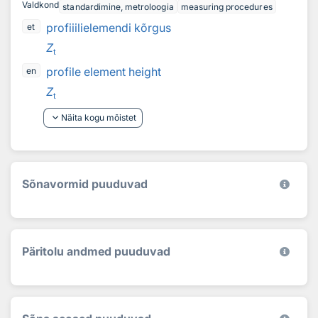
Valdkond
standardimine, metroloogia
measuring procedures
profiiilielemendi kõrgus
et
Z
t
profile element height
en
Z
t
keyboard_arrow_down
Näita kogu mõistet
Sõnavormid puuduvad
Päritolu andmed puuduvad