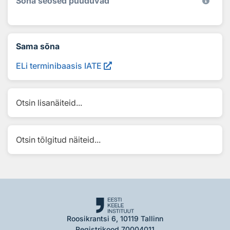
Sõna seosed puuduvad
Sama sõna
ELi terminibaasis IATE
Otsin lisanäiteid...
Otsin tõlgitud näiteid...
Roosikrantsi 6, 10119 Tallinn
Registrikood 70004011