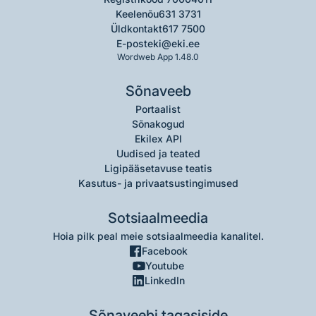
Keelenõu
631 3731
Üldkontakt
617 7500
E-post
eki@eki.ee
Wordweb App 1.48.0
Sõnaveeb
Portaalist
Sõnakogud
Ekilex API
Uudised ja teated
Ligipääsetavuse teatis
Kasutus- ja privaatsustingimused
Sotsiaalmeedia
Hoia pilk peal meie sotsiaalmeedia kanalitel.
Facebook
Youtube
LinkedIn
Sõnaveebi tagasiside