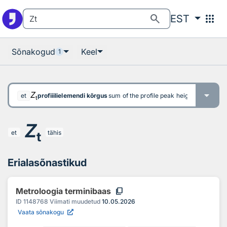
Otsingu juurde
Põhisisu juurde
search
apps
EST
Sõnakogud
Keel
1
Z
profiiilielemendi kõrgus
sum of the profile peak height and the the
et
t
Z
et
tähis
t
Erialasõnastikud
content_copy
Metroloogia terminibaas
ID
1148768
Viimati muudetud
10.05.2026
Vaata sõnakogu