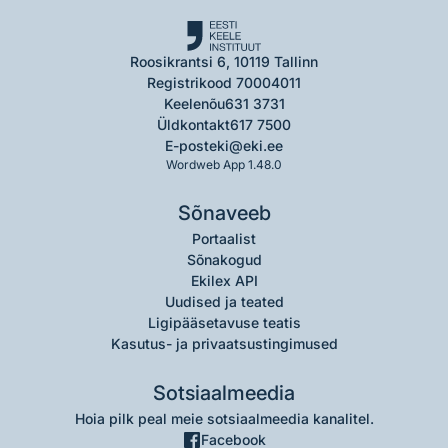
Roosikrantsi 6, 10119 Tallinn
Registrikood 70004011
Keelenõu
631 3731
Üldkontakt
617 7500
E-post
eki@eki.ee
Wordweb App 1.48.0
Sõnaveeb
Portaalist
Sõnakogud
Ekilex API
Uudised ja teated
Ligipääsetavuse teatis
Kasutus- ja privaatsustingimused
Sotsiaalmeedia
Hoia pilk peal meie sotsiaalmeedia kanalitel.
Facebook