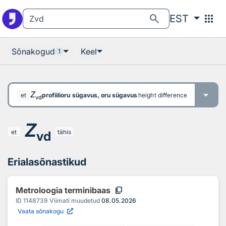
Otsingu juurde
Põhisisu juurde
search
apps
EST
Sõnakogud
Keel
1
Z
profiilioru sügavus, oru sügavus
height difference between a pi
et
vd
Z
et
tähis
vd
Erialasõnastikud
content_copy
Metroloogia terminibaas
ID
1148739
Viimati muudetud
08.05.2026
Vaata sõnakogu