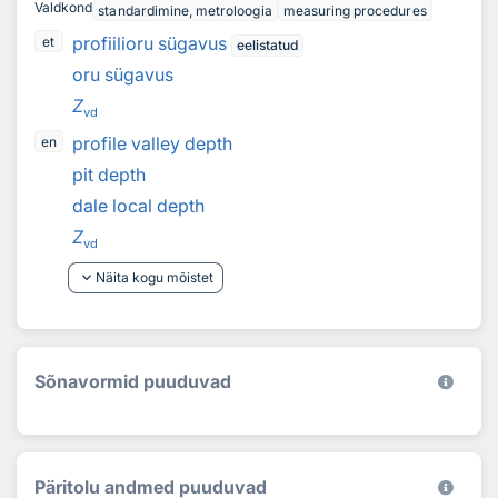
Valdkond
standardimine, metroloogia
measuring procedures
profiilioru sügavus
et
eelistatud
oru sügavus
Z
vd
profile valley depth
en
pit depth
dale local depth
Z
vd
keyboard_arrow_down
Näita kogu mõistet
Sõnavormid puuduvad
Päritolu andmed puuduvad