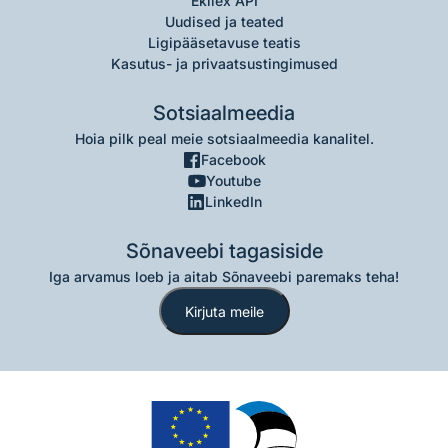
Ekilex API
Uudised ja teated
Ligipääsetavuse teatis
Kasutus- ja privaatsustingimused
Sotsiaalmeedia
Hoia pilk peal meie sotsiaalmeedia kanalitel.
Facebook
Youtube
LinkedIn
Sõnaveebi tagasiside
Iga arvamus loeb ja aitab Sõnaveebi paremaks teha!
Kirjuta meile