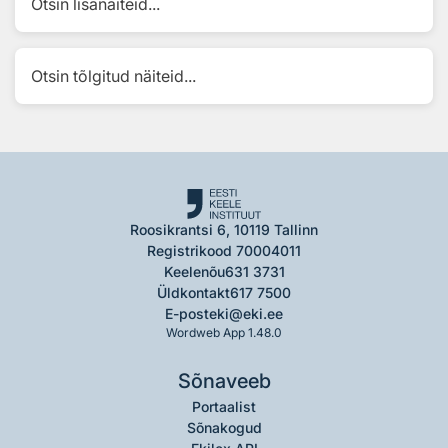
Otsin lisanäiteid...
Otsin tõlgitud näiteid...
Roosikrantsi 6, 10119 Tallinn
Registrikood 70004011
Keelenõu
631 3731
Üldkontakt
617 7500
E-post
eki@eki.ee
Wordweb App 1.48.0
Sõnaveeb
Portaalist
Sõnakogud