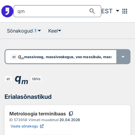
Otsingu juurde
Põhisisu juurde
search
apps
EST
Sõnakogud
Keel
1
q
massivoog, massivookogus, voo massikulu, massivookiirus, ma
et
m
q
et
tähis
m
Erialasõnastikud
content_copy
Metroloogia terminibaas
ID
573958
Viimati muudetud
20.04.2026
Vaata sõnakogu