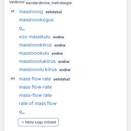
Valdkond
standardimine, metroloogia
massivoog
et
eelistatud
massivookogus
q
m
voo massikulu
endine
massivookiirus
endine
massivookulu
endine
massivoolukiirus
endine
massivoolu kiirus
endine
mass flow rate
en
eelistatud
mass flow-rate
mass-flow rate
rate of mass flow
q
m
keyboard_arrow_down
Näita kogu mõistet