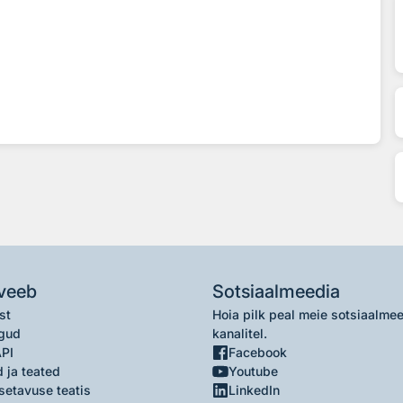
veeb
Sotsiaalmeedia
st
Hoia pilk peal meie sotsiaalme
gud
kanalitel.
API
Facebook
 ja teated
Youtube
setavuse teatis
LinkedIn