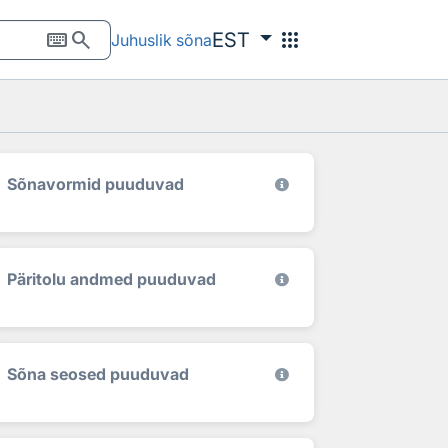
keyboard
search
apps
EST
Juhuslik sõna
Sõnavormid puuduvad
Päritolu andmed puuduvad
Sõna seosed puuduvad