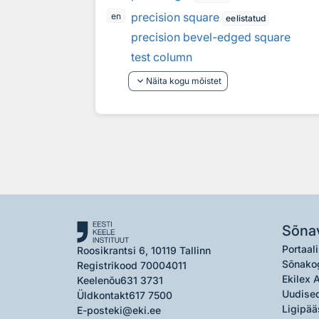
precision square
en
eelistatud
precision bevel-edged square
test column
keyboard_arrow_down
Näita kogu mõistet
Sõna
Portaali
Roosikrantsi 6, 10119 Tallinn
Sõnako
Registrikood 70004011
Ekilex 
Keelenõu
631 3731
Uudised
Üldkontakt
617 7500
Ligipää
E-post
eki@eki.ee