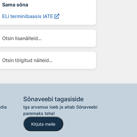
Sama sõna
ELi terminibaasis IATE
Otsin lisanäiteid...
Otsin tõlgitud näiteid...
Sõnaveebi tagasiside
edia
Iga arvamus loeb ja aitab Sõnaveebi
paremaks teha!
Kirjuta meile