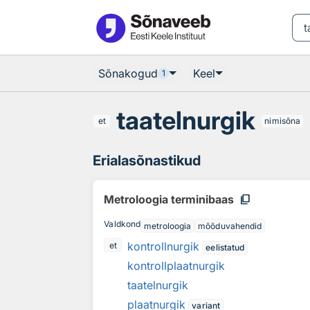
Otsingu juurde
Põhisisu juurde
Sõnakogud
Keel
1
taatelnurgik
et
nimisõna
Erialasõnastikud
content_copy
Metroloogia terminibaas
Valdkond
metroloogia
mõõduvahendid
kontrollnurgik
et
eelistatud
kontrollplaatnurgik
taatelnurgik
plaatnurgik
variant