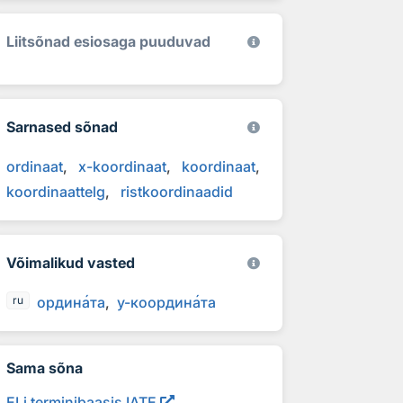
Liitsõnad esiosaga puuduvad
Sarnased sõnad
ordinaat
x-koordinaat
koordinaat
koordinaattelg
ristkoordinaadid
Võimalikud vasted
ордин
а
та
у-координ
а
та
ru
Sama sõna
ELi terminibaasis IATE