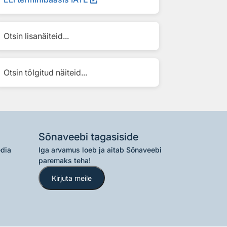
Otsin lisanäiteid...
Otsin tõlgitud näiteid...
Sõnaveebi tagasiside
edia
Iga arvamus loeb ja aitab Sõnaveebi
paremaks teha!
Kirjuta meile