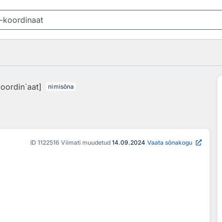
koordin`aat]
nimisõna
ID
1122516
Viimati muudetud
14.09.2024
Vaata sõnakogu