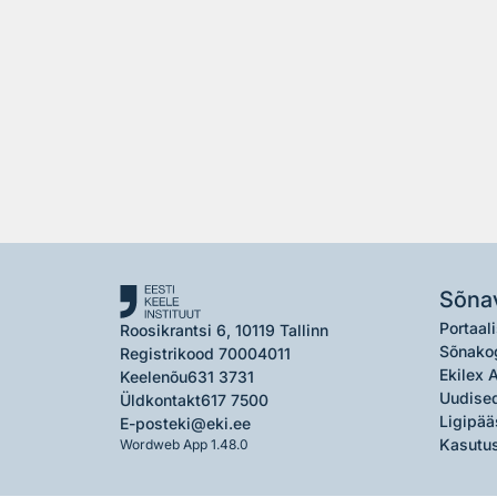
Sõna
Portaali
Roosikrantsi 6, 10119 Tallinn
Sõnako
Registrikood 70004011
Ekilex 
Keelenõu
631 3731
Uudised
Üldkontakt
617 7500
Ligipää
E-post
eki@eki.ee
Kasutus
Wordweb App 1.48.0