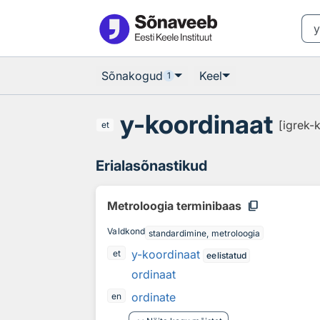
Otsingu juurde
Põhisisu juurde
Sõnakogud
Keel
1
y-koordinaat
[igrek-
et
Erialasõnastikud
content_copy
Metroloogia terminibaas
Valdkond
standardimine, metroloogia
y-koordinaat
et
eelistatud
ordinaat
ordinate
en