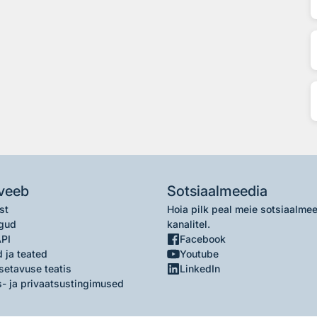
veeb
Sotsiaalmeedia
st
Hoia pilk peal meie sotsiaalme
gud
kanalitel.
API
Facebook
 ja teated
Youtube
setavuse teatis
LinkedIn
- ja privaatsustingimused