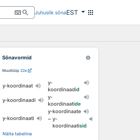
keyboard
search
apps
EST
Juhuslik sõna
Sõnavormid
Muuttüüp
22e
y-
y-koordinaat
koordinaadi
d
y-
y-koordinaadi
koordinaati
de
y-koordinaate
y-koordinaati
~
y-
koordinaati
sid
Näita tabelina