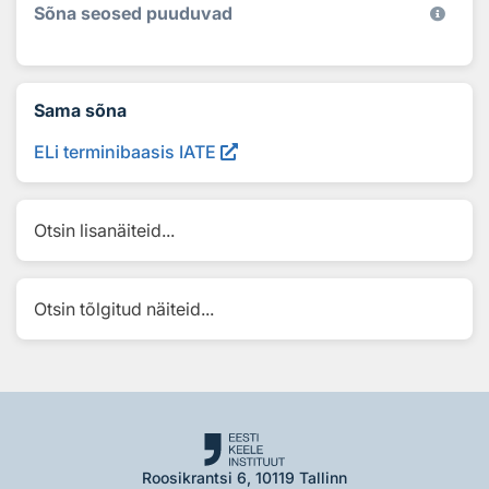
Sõna seosed puuduvad
Sama sõna
ELi terminibaasis IATE
Otsin lisanäiteid...
Otsin tõlgitud näiteid...
Roosikrantsi 6, 10119 Tallinn