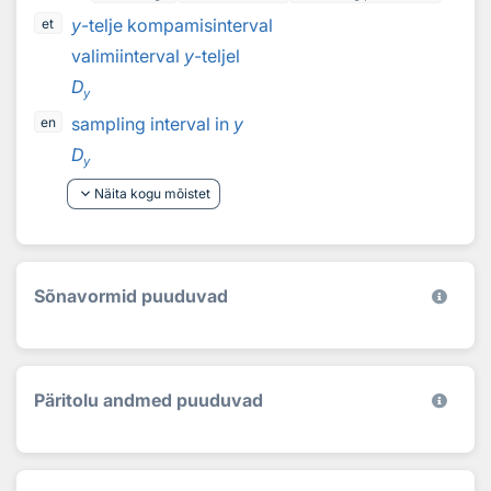
y
-telje kompamisinterval
et
valimiinterval
y
-teljel
D
y
sampling interval in
y
en
D
y
keyboard_arrow_down
Näita kogu mõistet
Sõnavormid puuduvad
Päritolu andmed puuduvad