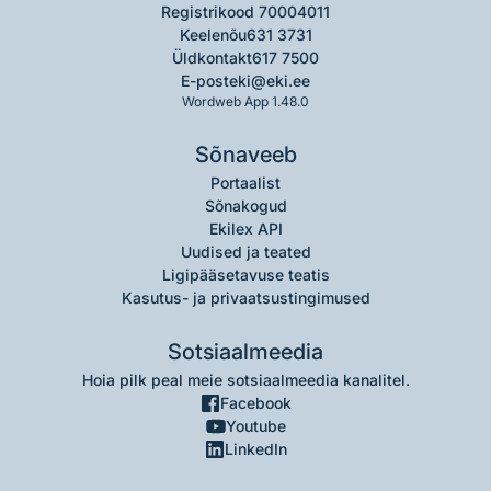
Registrikood 70004011
Keelenõu
631 3731
Üldkontakt
617 7500
E-post
eki@eki.ee
Wordweb App 1.48.0
Sõnaveeb
Portaalist
Sõnakogud
Ekilex API
Uudised ja teated
Ligipääsetavuse teatis
Kasutus- ja privaatsustingimused
Sotsiaalmeedia
Hoia pilk peal meie sotsiaalmeedia kanalitel.
Facebook
Youtube
LinkedIn