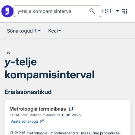
Otsingu juurde
Põhisisu juurde
search
apps
EST
Sõnakogud
Keel
1
et
y
-telje
kompamisinterval
Erialasõnastikud
content_copy
Metroloogia terminibaas
ID
1143208
Viimati muudetud
01.06.2026
Vaata sõnakogu
Valdkond
metroloogia
mõõduvahendid
measuring procedures