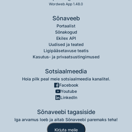
Wordweb App 1.48.0
Sõnaveeb
Portaalist
Sõnakogud
Ekilex API
Uudised ja teated
Ligipääsetavuse teatis
Kasutus- ja privaatsustingimused
Sotsiaalmeedia
Hoia pilk peal meie sotsiaalmeedia kanalitel.
Facebook
Youtube
LinkedIn
Sõnaveebi tagasiside
Iga arvamus loeb ja aitab Sõnaveebi paremaks teha!
Kirjuta meile