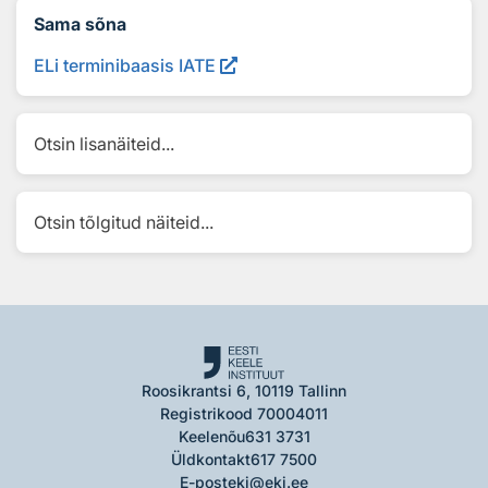
Sama sõna
ELi terminibaasis IATE
Otsin lisanäiteid...
Otsin tõlgitud näiteid...
Roosikrantsi 6, 10119 Tallinn
Registrikood 70004011
Keelenõu
631 3731
Üldkontakt
617 7500
E-post
eki@eki.ee