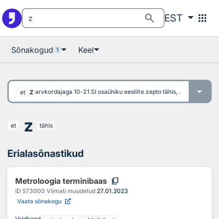
Otsingu juurde
Põhisisu juurde
search
apps
EST
Sõnakogud
Keel
1
z
arvkordajaga 10-21 SI osaühiku eesliite zepto tähis, symbol of the
et
z
et
tähis
Erialasõnastikud
content_copy
Metroloogia terminibaas
ID
573000
Viimati muudetud
27.01.2023
Vaata sõnakogu
Valdkond