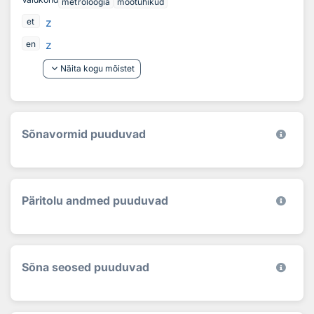
metroloogia
mõõtühikud
z
et
z
en
keyboard_arrow_down
Näita kogu mõistet
Sõnavormid puuduvad
Päritolu andmed puuduvad
Sõna seosed puuduvad