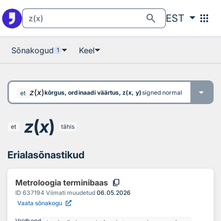
Otsingu juurde
Põhisisu juurde
search
apps
EST
Sõnakogud
Keel
1
z
(
x
)
kõrgus, ordinaadi väärtus, z(x, y)
signed normal distance from 
et
z
(
x
)
et
tähis
Erialasõnastikud
content_copy
Metroloogia terminibaas
ID
637194
Viimati muudetud
06.05.2026
Vaata sõnakogu
Valdkond