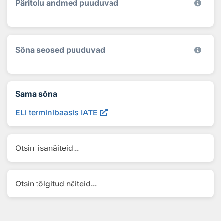
Päritolu andmed puuduvad
Sõna seosed puuduvad
Sama sõna
ELi terminibaasis IATE
Otsin lisanäiteid...
Otsin tõlgitud näiteid...