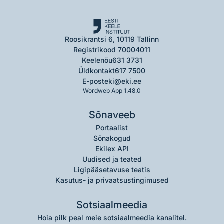
Roosikrantsi 6, 10119 Tallinn
Registrikood 70004011
Keelenõu
631 3731
Üldkontakt
617 7500
E-post
eki@eki.ee
Wordweb App 1.48.0
Sõnaveeb
Portaalist
Sõnakogud
Ekilex API
Uudised ja teated
Ligipääsetavuse teatis
Kasutus- ja privaatsustingimused
Sotsiaalmeedia
Hoia pilk peal meie sotsiaalmeedia kanalitel.