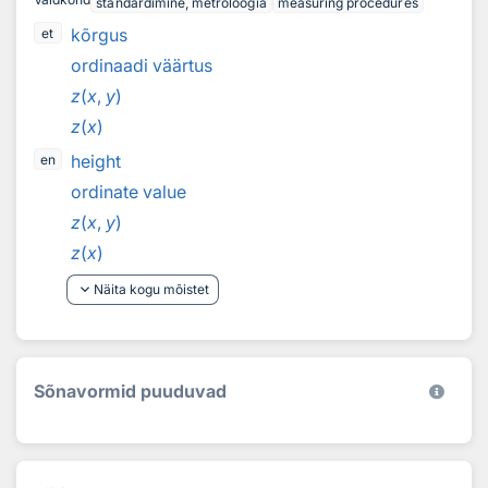
standardimine, metroloogia
measuring procedures
kõrgus
et
ordinaadi väärtus
z
(
x
,
y
)
z
(
x
)
height
en
ordinate value
z
(
x
,
y
)
z
(
x
)
keyboard_arrow_down
Näita kogu mõistet
Sõnavormid puuduvad