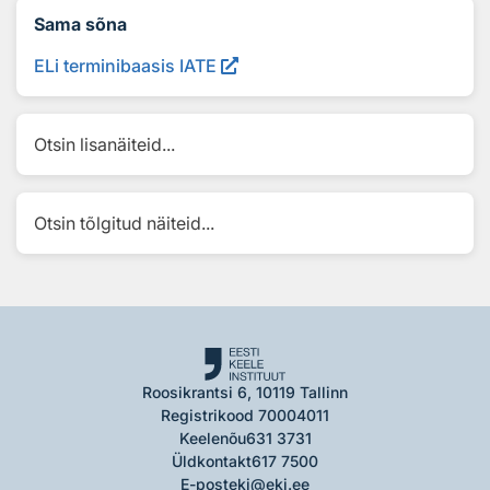
Sama sõna
ELi terminibaasis IATE
Otsin lisanäiteid...
Otsin tõlgitud näiteid...
Roosikrantsi 6, 10119 Tallinn
Registrikood 70004011
Keelenõu
631 3731
Üldkontakt
617 7500
E-post
eki@eki.ee