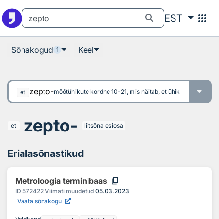
Otsingu juurde
Põhisisu juurde
search
apps
EST
Sõnakogud
Keel
1
zepto-
mõõtühikute kordne 10-21, mis näitab, et ühik on põhiühiku
et
zepto-
et
liitsõna esiosa
Erialasõnastikud
content_copy
Metroloogia terminibaas
ID
572422
Viimati muudetud
05.03.2023
Vaata sõnakogu
Valdkond