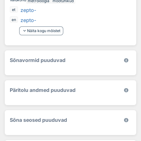
metroloogia
mõõtühikud
zepto-
et
zepto-
en
keyboard_arrow_down
Näita kogu mõistet
Sõnavormid puuduvad
Päritolu andmed puuduvad
Sõna seosed puuduvad