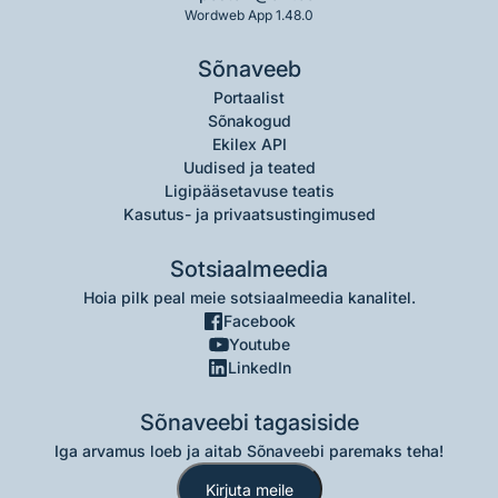
Wordweb App 1.48.0
Sõnaveeb
Portaalist
Sõnakogud
Ekilex API
Uudised ja teated
Ligipääsetavuse teatis
Kasutus- ja privaatsustingimused
Sotsiaalmeedia
Hoia pilk peal meie sotsiaalmeedia kanalitel.
Facebook
Youtube
LinkedIn
Sõnaveebi tagasiside
Iga arvamus loeb ja aitab Sõnaveebi paremaks teha!
Kirjuta meile